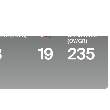
ar de
Universidad
imiento
Florida State University
ch Plains, NJ
p 10 (2026)
World Rank
(OWGR)
3
19
235