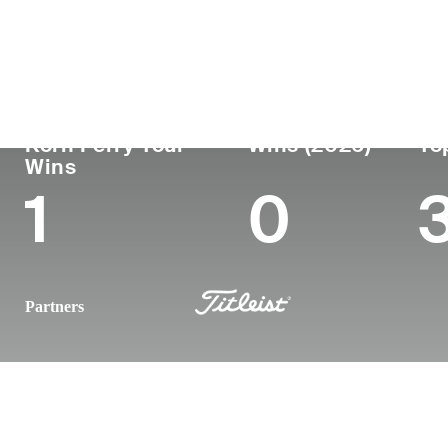
País
Profesional
Lug
Edad
desde
nac
United States
27
2021
Scot
Korn Ferry Tour
Wins (2026)
To
Wins
1
0
Partners