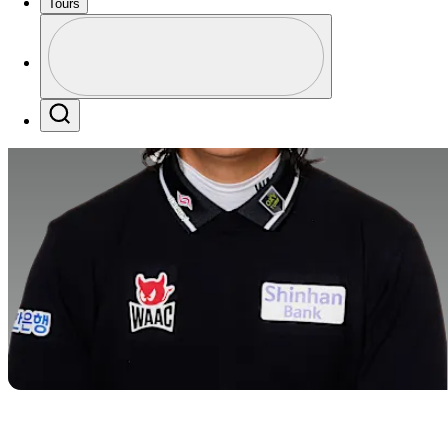
Tours
Perfil
Profile / PGA Tour Pass Logo
Search