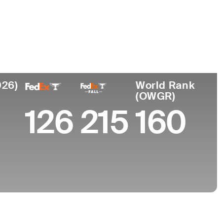
r de
Universidad
miento
Korea National Sport
won, South
University
a
026)
World Rank
(OWGR)
126
215
160