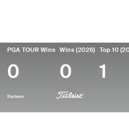
País
Luga
Profesional
naci
Edad
Republic of
desde
Chang
27
2017
Korea
Kore
PGA TOUR Wins
Wins (2026)
Top 10 (2
0
0
1
Partners