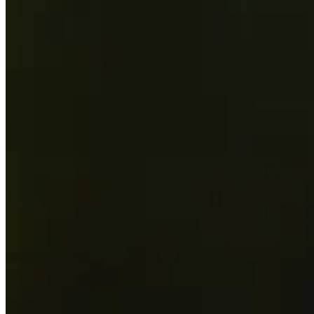
S.H. Kim gets up-and-down from 53 feet for birdie on No. 17 at 
Highlights