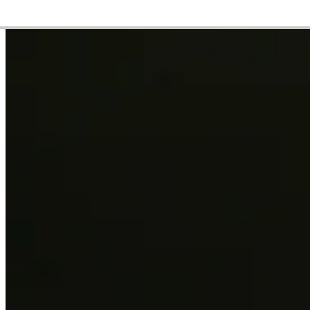
Career
PGA TOUR
Right Arrow
0
Wins
$4,425,798
Earnings