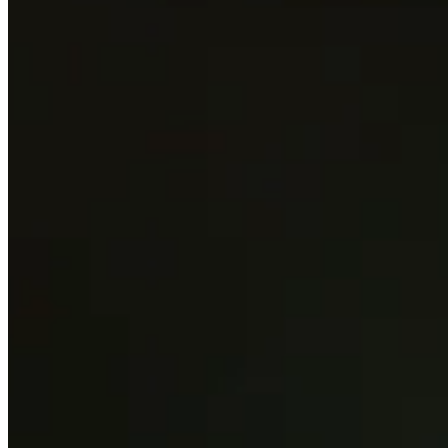
7/10
Cuts Made
Bio
Background
Right Arrow
5'11"
Height
27
Age