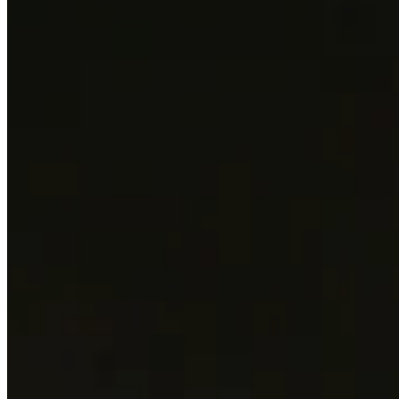
55/84
Cuts Made
Season
2026
Right Arrow
0
Wins
4
Top 25