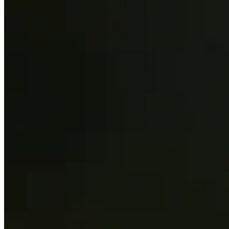
2017
Turned Pro
Stats
Performance
Right Arrow
-
SG: Total
-
SG: Putting
-