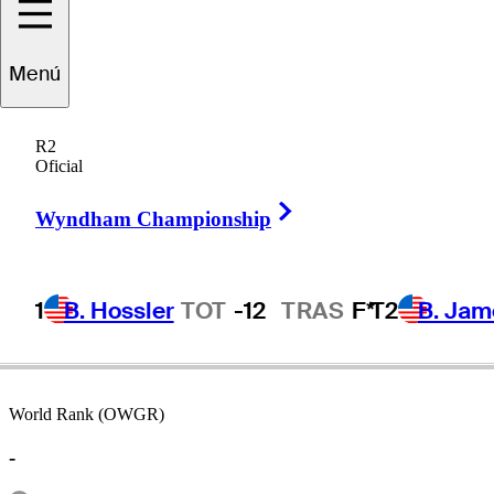
Chris
Naegel
Menú
R2
Oficial
UNITED STATES
Right Arrow
Wyndham Championship
1
B. Hossler
TOT
-12
TRAS
F*
T2
B. Jam
World Rank (OWGR)
-