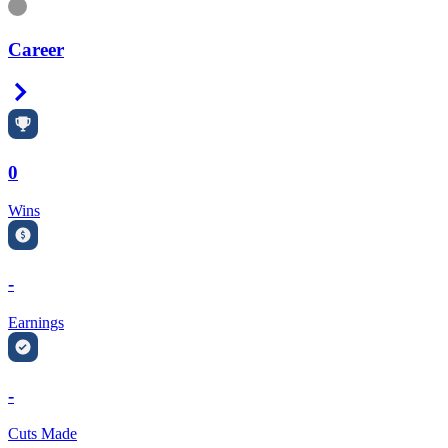
Information
Career
Right Arrow
0
Wins
-
Earnings
-
Cuts Made