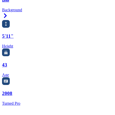
Background
Right Arrow
5'11"
Height
43
Age
2008
Turned Pro