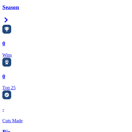
Season
Right Arrow
0
Wins
0
Top 25
-
Cuts Made
Bio