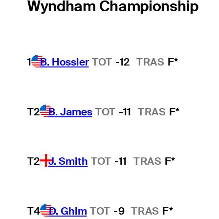
Wyndham Championship
1
B. Hossler
TOT
-12
TRAS
F*
T2
B. James
TOT
-11
TRAS
F*
T2
J. Smith
TOT
-11
TRAS
F*
T4
D. Ghim
TOT
-9
TRAS
F*