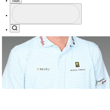
Tours
Perfil
Profile / PGA Tour Pass Logo
Search