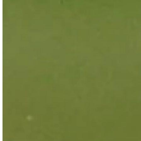
Driving Distance
Noticias y vídeos
Right Arrow
Chesson Hadley makes birdie on No. 15 at Wyndham