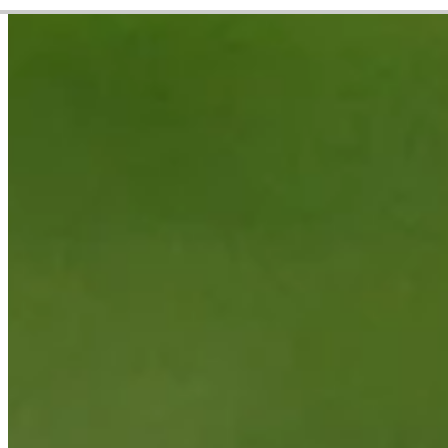
Career
PGA TOUR
Right Arrow
1
Wins
$12,453,596
Earnings
154/299