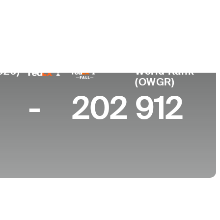
ar de
Universidad
imiento
Georgia Tech
igh, NC
026)
World Rank
(OWGR)
-
202
912