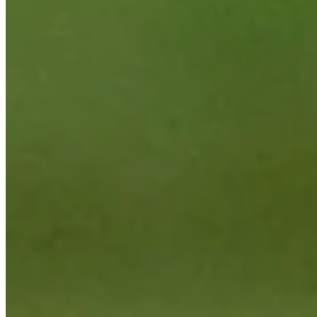
Cuts Made
Season
2026
Right Arrow
0
Wins
0
Top 25
0/1