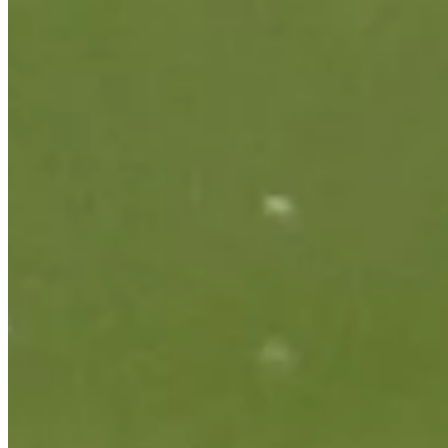
Turned Pro
Stats
Performance
Right Arrow
-
SG: Total
-
SG: Putting
-