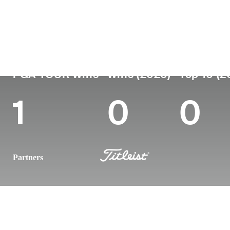
País
Profesional
Lug
Edad
desde
nac
United States
39
2010
Rale
PGA TOUR Wins
Wins (2026)
Top 10 (2
1
0
0
Partners