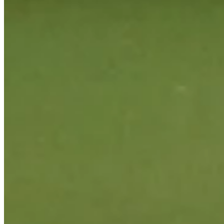
Cuts Made
Bio
Background
Right Arrow
6'4"
Height
39
Age
2010