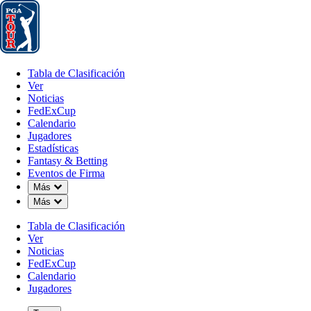
Tabla de Clasificación
Ver
Noticias
FedExCup
Calendario
Jugador
Tabla de Clasificación
Ver
Noticias
FedExCup
Calendario
Jugadores
Estadísticas
Fantasy & Betting
Eventos de Firma
Down Chevron
Más
Down Chevron
Más
Tabla de Clasificación
Ver
Noticias
FedExCup
Calendario
Jugadores