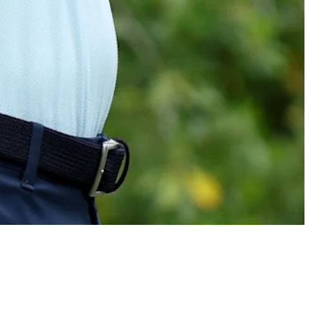
Kevin Tway betting profile: THE CJ CUP Byron Nelson
Betting Profile