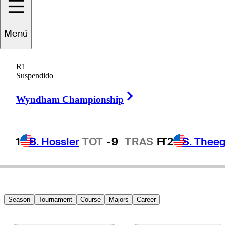
Kevin
Tway
Menú
R1
Suspendido
UNITED STATES
Right Arrow
Wyndham Championship
1
B. Hossler
TOT
-9
TRAS
F
T2
S. Theeg
Season
Tournament
Course
Majors
Career