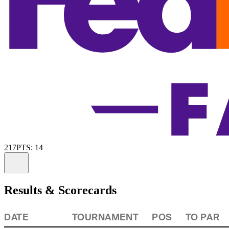
217
PTS: 14
Information
Results & Scorecards
DATE
TOURNAMENT
POS
TO PAR