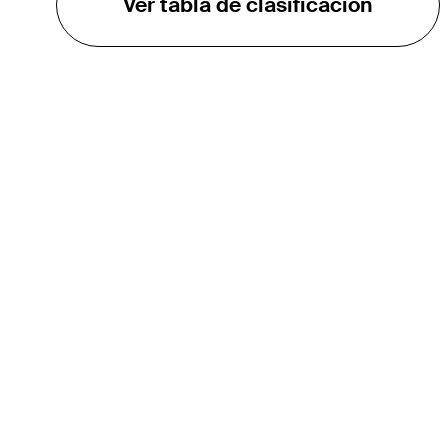
Ver tabla de clasificación
EL TOUR
Sobre
Carreras
TPC Network
Contáctenos
TOURCAST
Impacto
Asociaciones
Socios de Mercadeo
Afiliados
Media