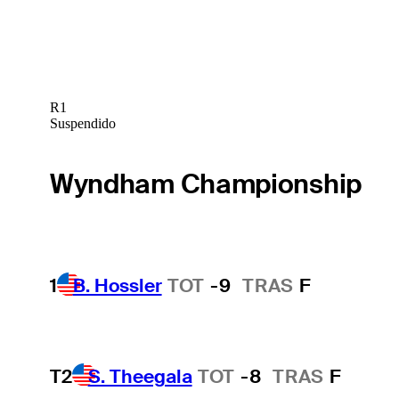
R1
Suspendido
Wyndham Championship
1
B. Hossler
TOT
-9
TRAS
F
T2
S. Theegala
TOT
-8
TRAS
F