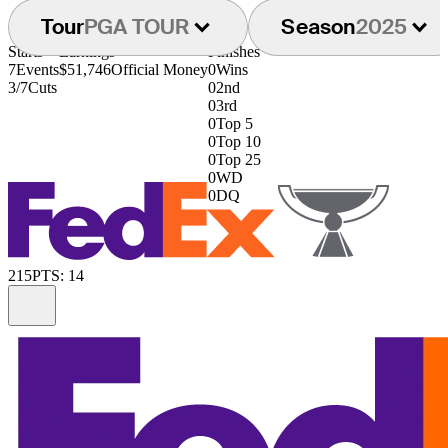
Tour
PGA TOUR
Season
2025
Starts
Earnings
Finishes
7
Events
$51,746
Official Money
0
Wins
3/7
Cuts
0
2nd
0
3rd
0
Top 5
0
Top 10
0
Top 25
0
WD
0
DQ
215
PTS: 14
Information