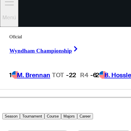
Menú
Dylan
Frittelli
Oficial
Right Arrow
Wyndham Championship
SOUTH AFRICA
1
M. Brennan
TOT
-22
R4
-6
2
B. Hossle
Season
Tournament
Course
Majors
Career