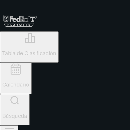
Tabla de Clasificación
Ver
Noticias
FedExCup
Calendario
Jugador
Tabla de Clasificación
Calendario
Búsqueda