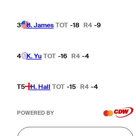
3
B. James
TOT
-18
R4
-9
4
K. Yu
TOT
-16
R4
-4
T5
H. Hall
TOT
-15
R4
-4
POWERED BY