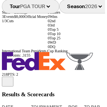
Tour
PGA TOUR
Season
2026
Starts
Earnings
Finishes
3
Events
$8,000
Official Money
0
Wins
1/3
Cuts
0
2nd
0
3rd
0
Top 5
0
Top 10
0
Top 25
0
WD
0
DQ
International Team Presidents Cup Ranking
100th
Points: .3155
218
PTS: 2
Information
Results & Scorecards
DATE
TOURNAMENT
POS
TO PAR