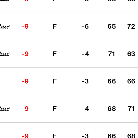
-9
F
-6
65
72
-9
F
-4
71
63
-9
F
-3
66
66
-9
F
-4
68
71
-9
F
-3
66
68