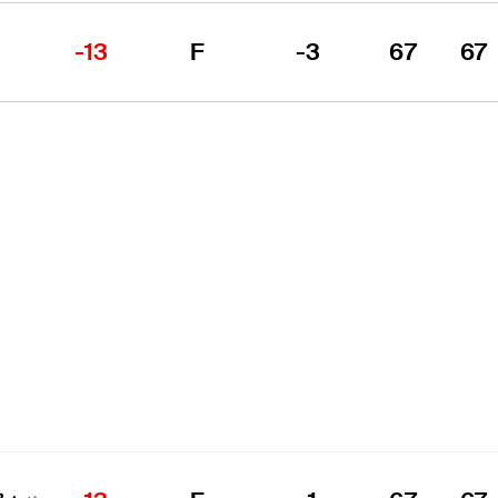
-13
F
-3
67
67