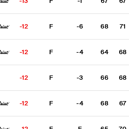
-13
F
-1
67
67
-12
F
-6
68
71
-12
F
-4
64
68
-12
F
-3
66
68
-12
F
-4
68
67
-12
F
E
65
70