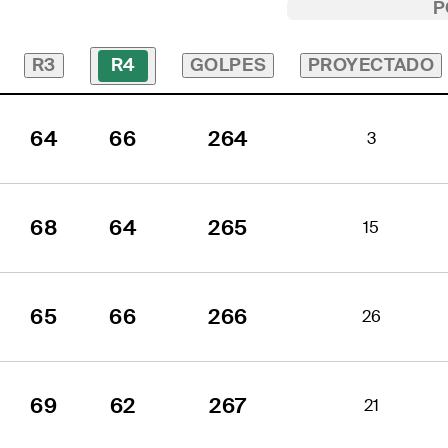
P
R3
GOLPES
PROYECTADO
R4
64
66
264
3
68
64
265
15
65
66
266
26
69
62
267
21