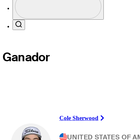
Profile / PGA Tour Pass Logo
Search
Ganador
Cole Sherwood
Right Arrow
UNITED STATES OF A