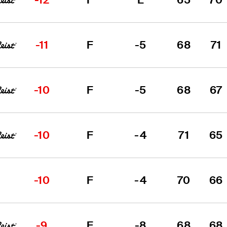
-11
F
-5
68
71
-10
F
-5
68
67
-10
F
-4
71
65
-10
F
-4
70
66
-9
F
-8
68
68