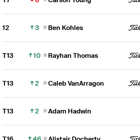
3
12
Ben Kohles
10
T13
Rayhan Thomas
2
T13
Caleb VanArragon
2
T13
Adam Hadwin
46
T16
Alistair Docherty