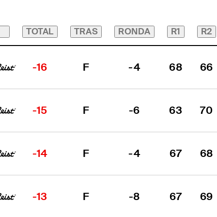
TOTAL
TRAS
RONDA
R1
R2
-16
F
-4
68
66
-15
F
-6
63
70
-14
F
-4
67
68
-13
F
-8
67
69