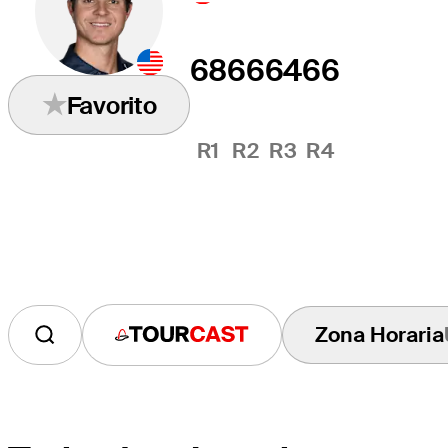
68
66
64
66
Favorito
R1
R2
R3
R4
Zona Horaria
Tourcast