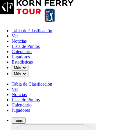
Tabla de Clasificación
Ver
Noticias
Lista de Puntos
Calendario
Jugadores
Estadísticas
Down Chevron
Más
Down Chevron
Más
OFFICIAL
Tabla de Clasificación
Colonial Life Charity Classic
Ver
Noticias
Lista de Puntos
THE WOODCREEK CLUB
Calendario
86°F
TIEMPO POR
Jugadores
Tours
Perfil