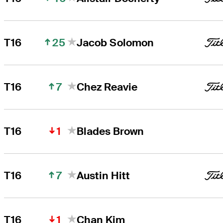
25
T16
Jacob Solomon
7
T16
Chez Reavie
1
T16
Blades Brown
7
T16
Austin Hitt
1
T16
Chan Kim