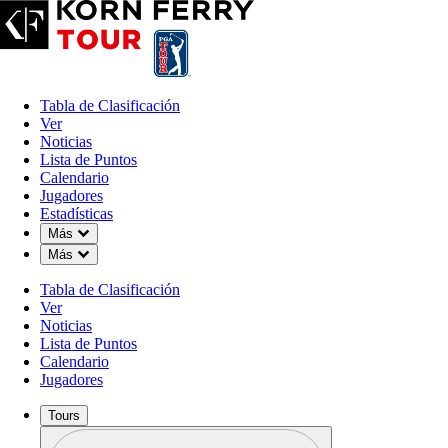
Tabla de Clasificación
Ver
Noticias
Lista de Puntos
Calendario
Jugadores
Estadísticas
Down Chevron
Más
Down Chevron
Más
OFFICIAL
Tabla de Clasificación
The Ascendant presented by Bl
Ver
Noticias
Lista de Puntos
TPC COLORADO
BERTHO
Calendario
78°F
TIEMPO POR
Jugadores
Tours
Perfil