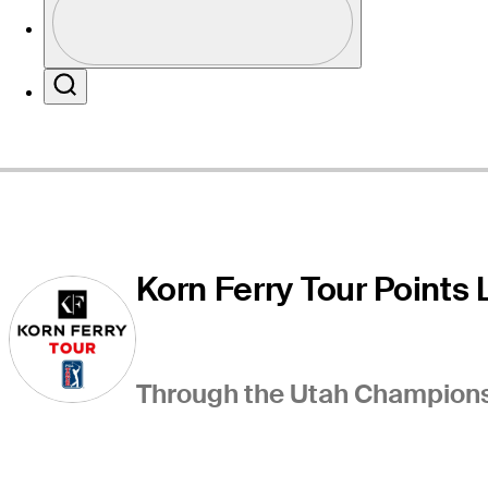
Profile / PGA Tour Pass Logo
Sitio Web
Search
Korn Ferry Tour Points L
Through the Utah Championsh