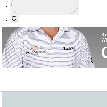
Pa
Profile / PGA Tour Pass Logo
Search
Ko
W
Career