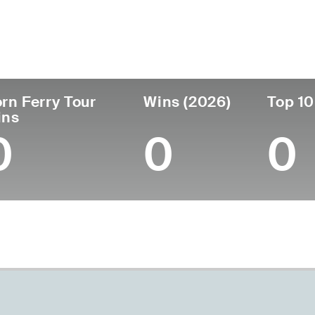
ís
Profesional
Lugar de
Edad
desde
nacimie
United States
28
2021
Jackson,
rn Ferry Tour
Wins (2026)
Top 10
ins
0
0
0