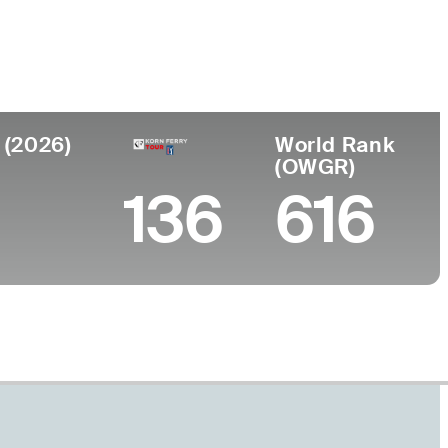
Universidad
nto
University of Alabama
 MS
 (2026)
World Rank
(OWGR)
136
616