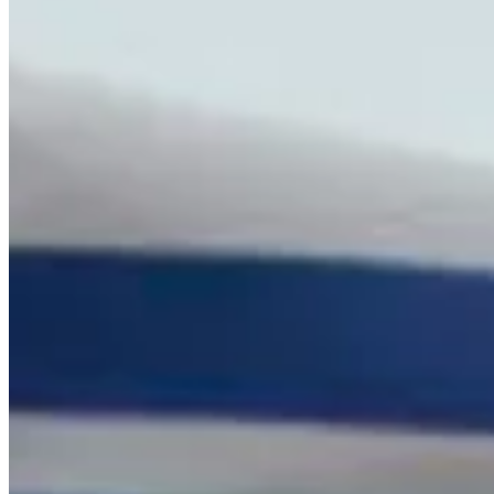
Top 10
0.00%
Make Cut
0.00%