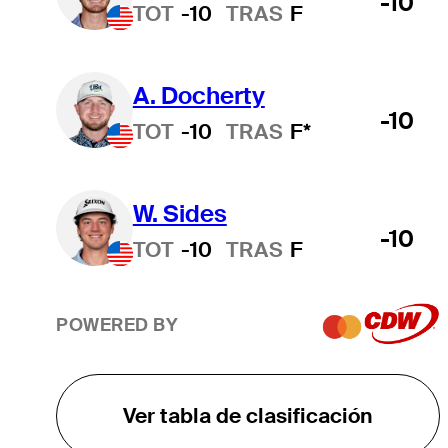
-10
TOT
-10
TRAS
F
A. Docherty
-10
TOT
-10
TRAS
F*
W. Sides
-10
TOT
-10
TRAS
F
POWERED BY
Ver tabla de clasificación