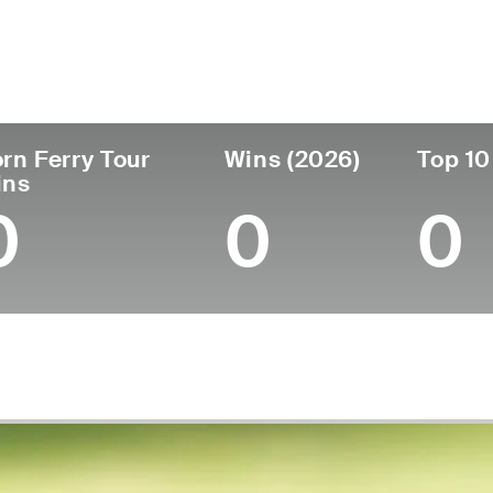
ís
Profesional
Lugar de
Edad
desde
nacimie
United States
31
2018
Louisville
rn Ferry Tour
Wins (2026)
Top 10
ins
0
0
0