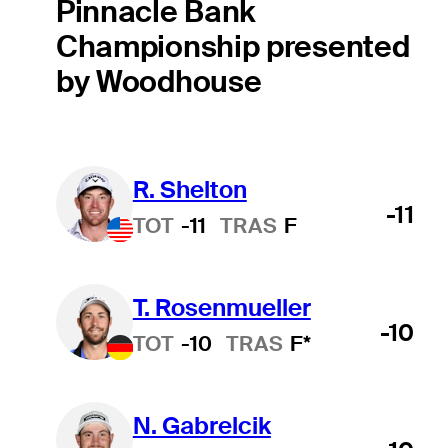
Pinnacle Bank
Championship presented
by Woodhouse
R. Shelton
-11
TOT
-11
TRAS
F
T. Rosenmueller
-10
TOT
-10
TRAS
F*
N. Gabrelcik