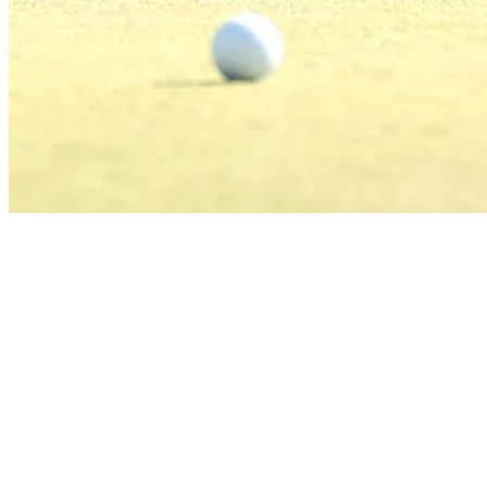
News
Cooper Musselman betting profile: ISCO Championship
Betting Profile