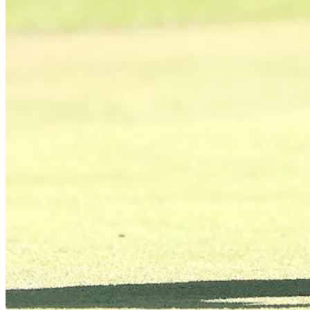
Play
Play
Cooper Musselman makes birdie at Wyndham
Highlights