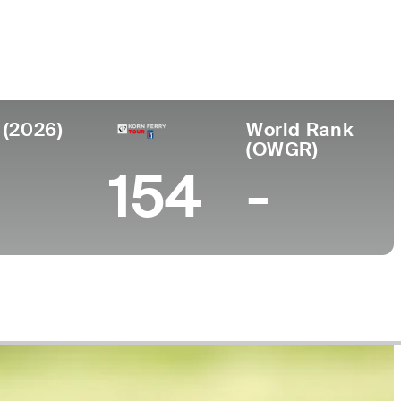
Universidad
nto
University of Kentucky
, KY
 (2026)
World Rank
(OWGR)
154
-