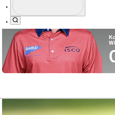
Pa
Profile / PGA Tour Pass Logo
Search
Ko
W
Video