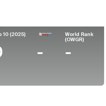
Lugar de
Universidad
nacimiento
-
Beijing, China
p 10 (2025)
World Rank
(OWGR)
0
-
-