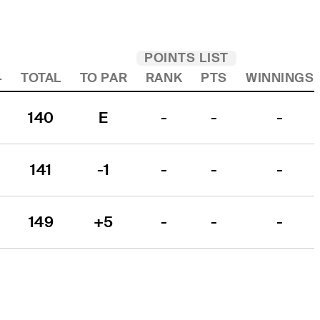
POINTS LIST
4
TOTAL
TO PAR
RANK
PTS
WINNINGS
140
E
-
-
-
141
-1
-
-
-
149
+5
-
-
-