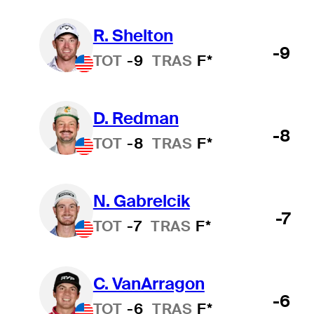
R. Shelton
-9
TOT
-9
TRAS
F*
D. Redman
-8
TOT
-8
TRAS
F*
N. Gabrelcik
-7
TOT
-7
TRAS
F*
C. VanArragon
-6
TOT
-6
TRAS
F*