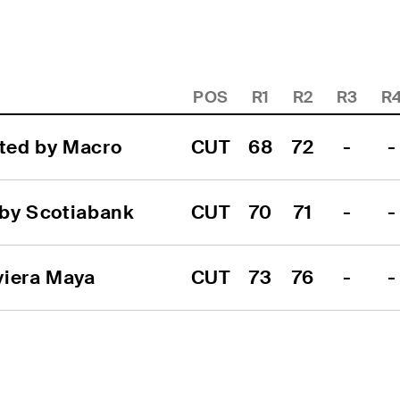
POS
R1
R2
R3
R
nted by Macro
CUT
68
72
-
-
 by Scotiabank
CUT
70
71
-
-
viera Maya
CUT
73
76
-
-