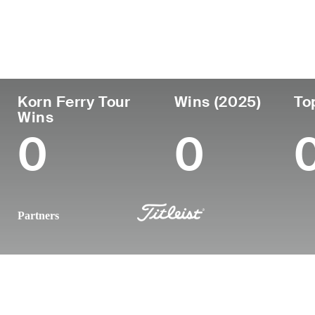
País
Profesional
Edad
desde
People’s Rep of China
35
2012
Korn Ferry Tour
Wins (2025)
To
Wins
0
0
Partners