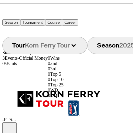
Season
Tournament
Course
Career
Tour
Korn Ferry Tour
Season
202
Starts
Earnings
Finishes
3
Events
-
Official Money
0
Wins
0/3
Cuts
0
2nd
0
3rd
0
Top 5
0
Top 10
0
Top 25
0
WD
0
DQ
-
PTS: -
Information