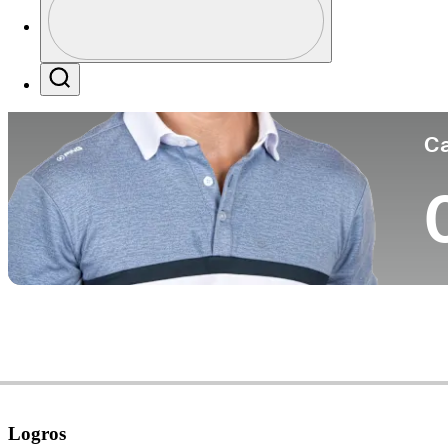
Pa
Profile / PGA Tour Pass Logo
Search
Ca
Logros