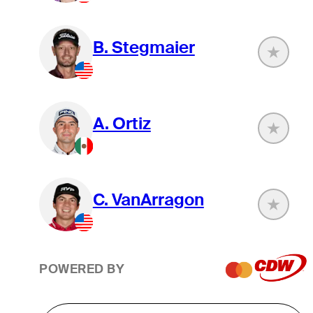
B. Stegmaier
A. Ortiz
C. VanArragon
POWERED BY