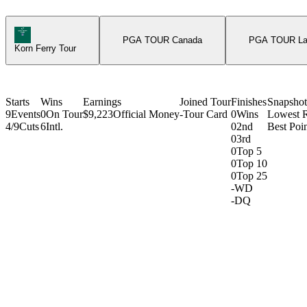
Korn Ferry Tour Icon
PGA TOUR Canada
PGA TOUR Lat
Korn Ferry Tour
Starts
Wins
Earnings
Joined Tour
Finishes
Snapshot
9
Events
0
On Tour
$9,223
Official Money
-
Tour Card
0
Wins
Lowest 
4/9
Cuts
6
Intl.
0
2nd
Best Poin
0
3rd
0
Top 5
0
Top 10
0
Top 25
-
WD
-
DQ