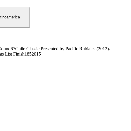
inoamérica
Round
67
Chile Classic Presented by Pacific Rubiales (2012)
-
ts List Finish
185
2015