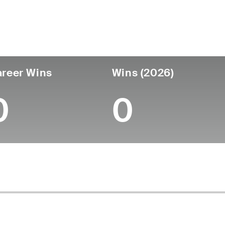
ís
Profesional
Lugar de
Edad
desde
nacimiento
Chile
37
2009
Puerto Montt, Chi
reer Wins
Wins (2026)
0
0