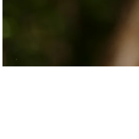
News
Julián Etulain betting profile: BMW Charity Pro-Am presented by
TD SYNNEX
Betting Profile