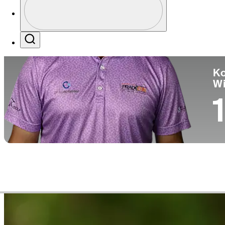
Pa
Profile / PGA Tour Pass Logo
Search
Ko
W
1
Video