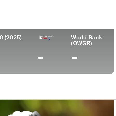
Universidad
-
, Argentina
0 (2025)
World Rank
(OWGR)
-
-