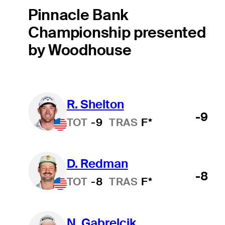
Pinnacle Bank
Championship presented
by Woodhouse
R. Shelton
-9
TOT
-9
TRAS
F*
D. Redman
-8
TOT
-8
TRAS
F*
N. Gabrelcik