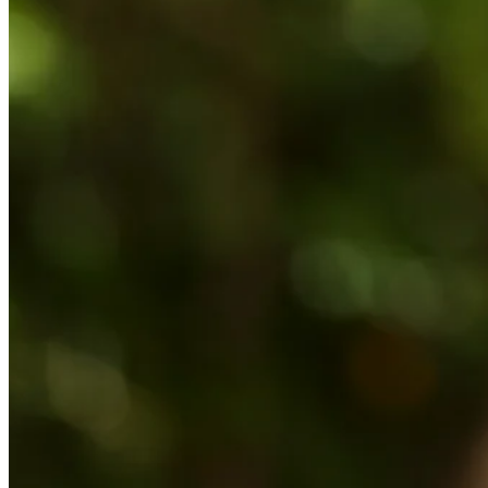
Play
Play
Resumen | Ronda 1 | Inter Rapidisimo Golf Championship
Round Recaps