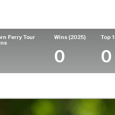
ís
Profesional
Lugar de
Edad
desde
nacimiento
Argentina
38
2008
Buenos Aires
rn Ferry Tour
Wins (2025)
Top 1
ins
0
0