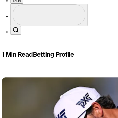
WM Phoen
Tours
Perfil
Profile / PGA Tour Pass Logo
Search
1 Min Read
Betting Profile