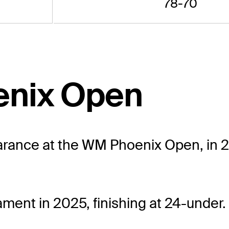
78-70
enix Open
rance at the WM Phoenix Open, in 20
ment in 2025, finishing at 24-under.