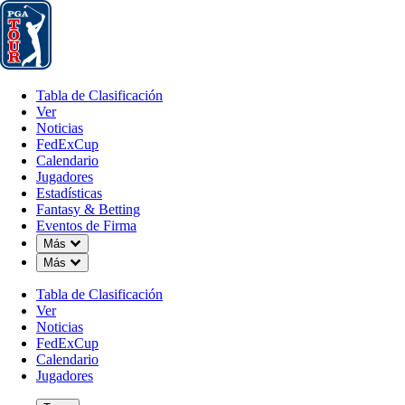
Tabla de Clasificación
Ver
Noticias
FedExCup
Calendario
Jugador
Tabla de Clasificación
Ver
Noticias
FedExCup
Calendario
Jugadores
FEB 2, 2026
Estadísticas
Fantasy & Betting
Eventos de Firma
Down Chevron
Más
Down Chevron
Más
Chad Ramey
Tabla de Clasificación
Ver
Noticias
FedExCup
Calendario
Jugadores