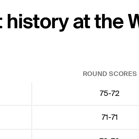
 history at the
ROUND SCORES
75-72
71-71