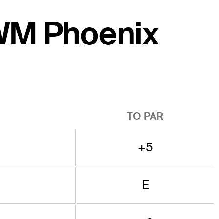
 WM Phoenix
TO PAR
+5
E