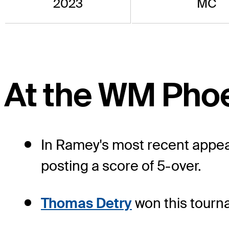
2023
MC
At the WM Pho
In Ramey's most recent appea
posting a score of 5-over.
Thomas Detry
won this tourna