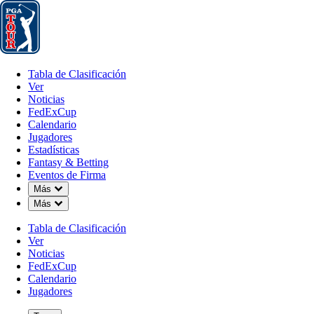
Tabla de Clasificación
Ver
Noticias
FedExCup
Calendario
Jugador
Tabla de Clasificación
Ver
Noticias
FedExCup
Calendario
Jugadores
MAR 2, 2026
Estadísticas
Fantasy & Betting
Eventos de Firma
Down Chevron
Más
Down Chevron
Más
Martin Lair
Tabla de Clasificación
Ver
Noticias
FedExCup
Calendario
Jugadores