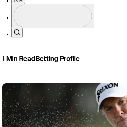
Puerto Ri
Tours
Perfil
Profile / PGA Tour Pass Logo
Search
1 Min Read
Betting Profile