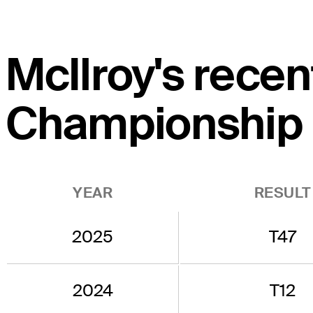
McIlroy's recen
Championship
YEAR
RESULT
2025
T47
2024
T12