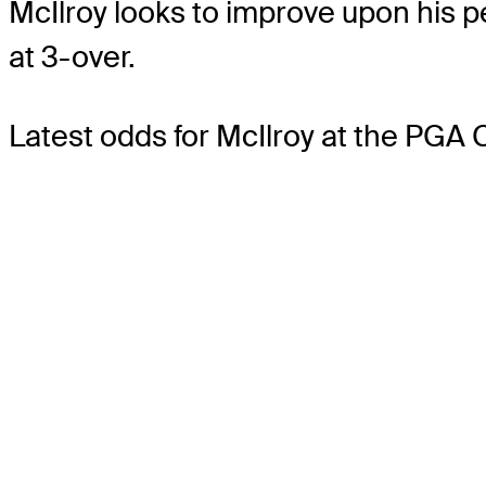
McIlroy looks to improve upon his p
at 3-over.
Latest odds for McIlroy
at the PGA 