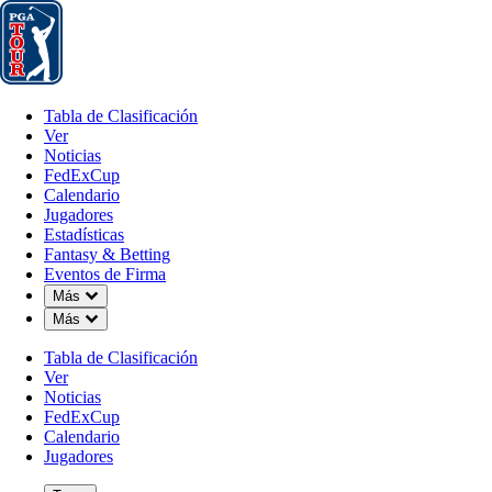
Tabla de Clasificación
Ver
Noticias
FedExCup
Calendario
Jugador
Tabla de Clasificación
Ver
Noticias
FedExCup
Calendario
Jugadores
MAY 11, 2026
Estadísticas
Fantasy & Betting
Eventos de Firma
Down Chevron
Más
Down Chevron
Más
Rory McIlro
Tabla de Clasificación
Ver
Noticias
FedExCup
Calendario
Jugadores