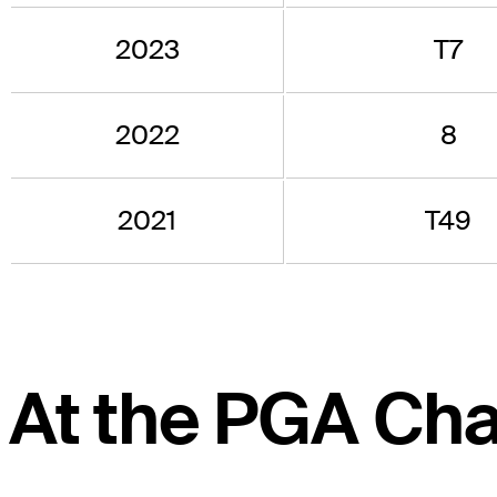
2023
T7
2022
8
2021
T49
At the PGA Ch