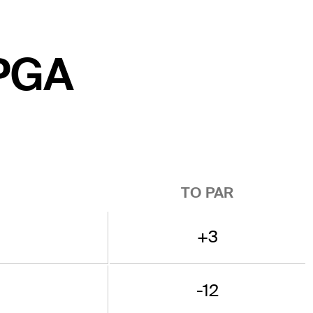
 PGA
TO PAR
+3
-12