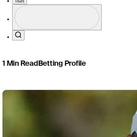
PGA Cham
Tours
Perfil
Profile / PGA Tour Pass Logo
Search
1 Min Read
Betting Profile