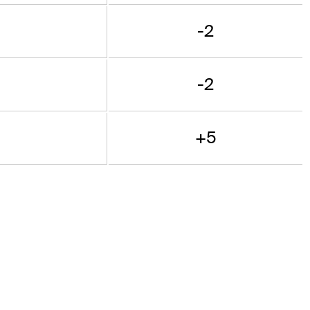
-2
-2
+5