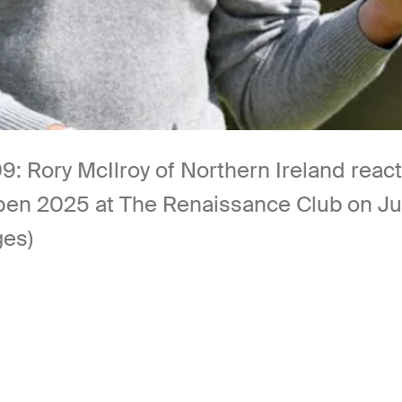
ry McIlroy of Northern Ireland reacts t
pen 2025 at The Renaissance Club on Jul
ges)