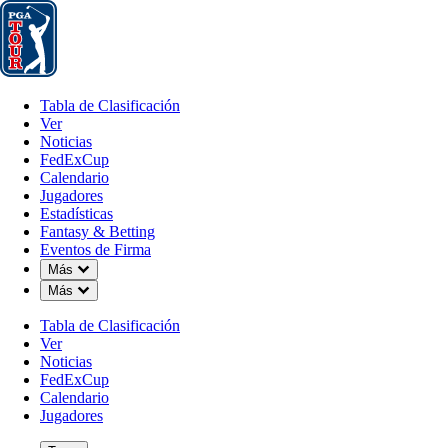
Tabla de Clasificación
Ver
Noticias
FedExCup
Calendario
Jugador
Tabla de Clasificación
Ver
Noticias
FedExCup
Calendario
Jugadores
ENE 26, 2026
Estadísticas
Fantasy & Betting
Eventos de Firma
Down Chevron
Más
Down Chevron
Más
Adam Svens
Tabla de Clasificación
Ver
Noticias
FedExCup
Calendario
Jugadores