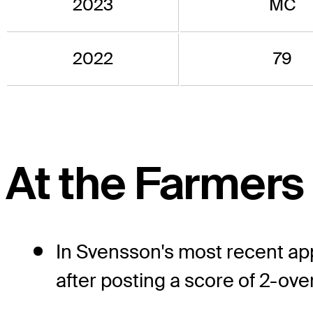
2023
MC
2022
79
At the Farmers
In Svensson's most recent ap
after posting a score of 2-over