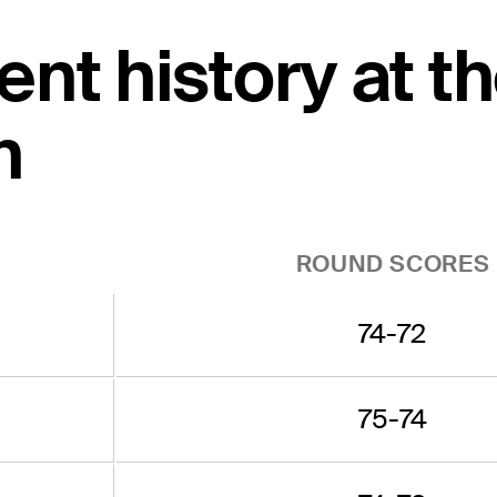
ent history at t
n
ROUND SCORES
74-72
75-74