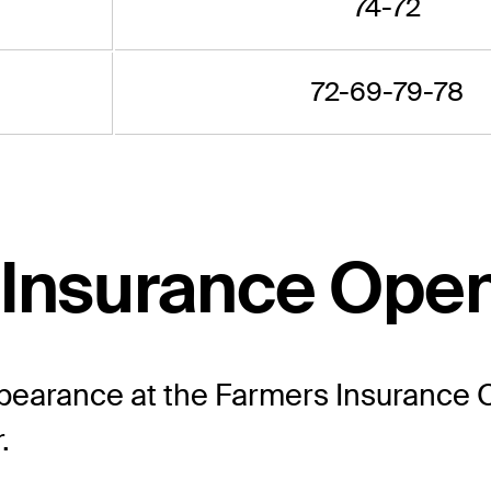
74-72
72-69-79-78
 Insurance Ope
pearance at the Farmers Insurance O
.