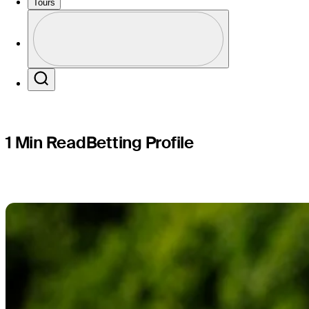
Farmers I
Tours
Perfil
Profile / PGA Tour Pass Logo
Search
1 Min Read
Betting Profile