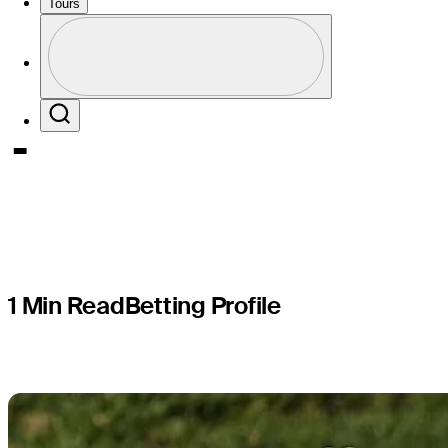
PGA TOUR
Tours
Perfil
presented
Profile / PGA Tour Pass Logo
Search
1 Min Read
Betting Profile