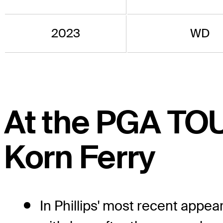
2023
WD
At the PGA TO
Korn Ferry
In Phillips' most recent appe