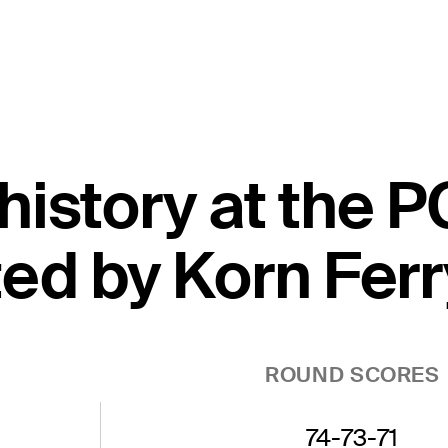
t history at the
ed by Korn Ferr
ROUND SCORES
74-73-71