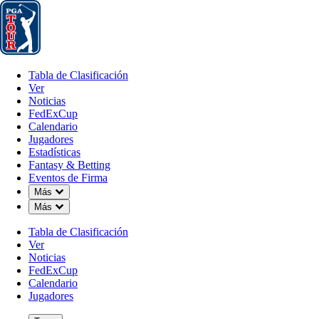
Tabla de Clasificación
Ver
Noticias
FedExCup
Calendario
Jugador
Tabla de Clasificación
Ver
Noticias
FedExCup
Calendario
Jugadores
DIC 8, 2025
Estadísticas
Fantasy & Betting
Eventos de Firma
Down Chevron
Más
Down Chevron
Más
Trent Phill
Tabla de Clasificación
Ver
Noticias
FedExCup
Calendario
Jugadores