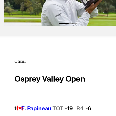
May 25, 2025
Davis Lamb se quedó con el título en El Rincón
espanol
Oficial
Osprey Valley Open
1
É. Papineau
TOT
-19
R4
-6