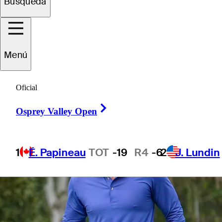
Búsqueda
Menú
4 Min Read
espanol
Oficial
Right Arrow
Osprey Valley Open
1
É. Papineau
TOT
-19
R4
-6
2
J. Lundin