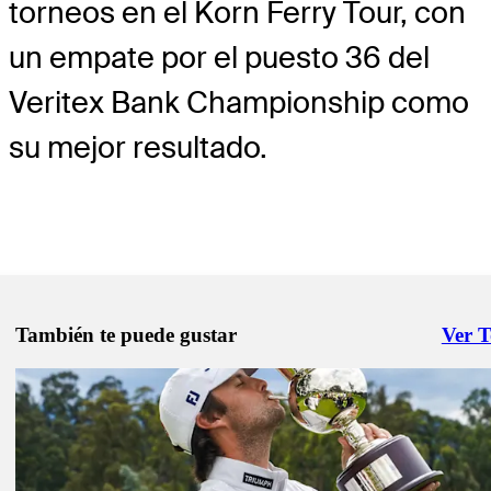
torneos en el Korn Ferry Tour, con
un empate por el puesto 36 del
Veritex Bank Championship como
su mejor resultado.
También te puede gustar
Ver 
Right 
May 20, 2025
PGA TOUR Américas define Top 60 del Swing Latino en El Rincó
espanol
May 24, 2025
Argentino Abel Gallegos es líder en la casa club en El Rincón
espanol