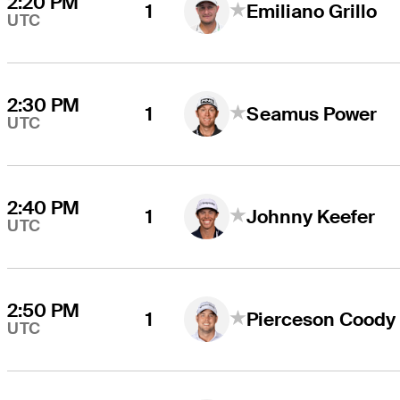
2:20 PM
1
Emiliano Grillo
UTC
2:30 PM
1
Seamus Power
UTC
2:40 PM
1
Johnny Keefer
UTC
2:50 PM
1
Pierceson Coody
UTC