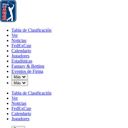
Tabla de Clasificación
Ver
Noticias
FedExCup
Calendario
Jugador
Tabla de Clasificación
Ver
Noticias
FedExCup
Calendario
Jugadores
Estadísticas
Fantasy & Betting
Eventos de Firma
OFFICIAL
Down Chevron
Más
Down Chevron
Más
THE CJ CUP Byron Nelson
Tabla de Clasificación
Ver
TPC CRAIG RANCH
MCKI
Noticias
99°F
TIEMPO POR
FedExCup
Calendario
Jugadores