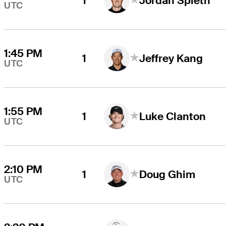
1
Jordan Spieth
UTC
1:45 PM
1
Jeffrey Kang
UTC
1:55 PM
1
Luke Clanton
UTC
2:10 PM
1
Doug Ghim
UTC