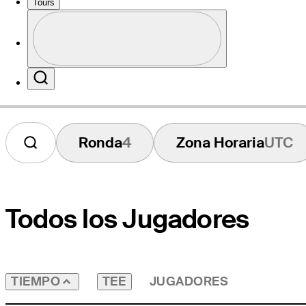
Tours
Perfil
Sitio Web
Profile / PGA Tour Pass Logo
Search
Ronda
4
Zona Horaria
UTC
Todos los Jugadores
TEE
JUGADORES
TIEMPO