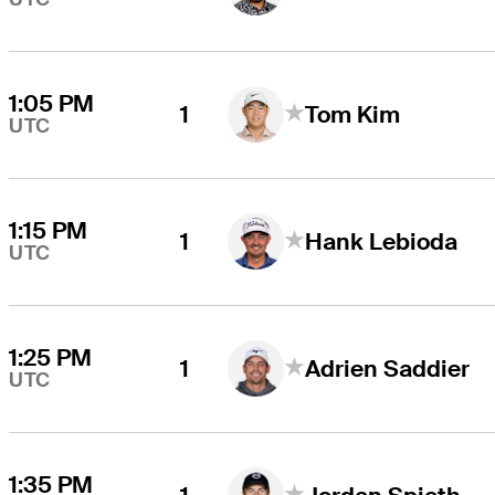
1:05 PM
1
Tom Kim
UTC
1:15 PM
1
Hank Lebioda
UTC
1:25 PM
1
Adrien Saddier
UTC
1:35 PM