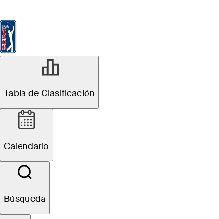
Tabla de Clasificación
Ver
Noticias
FedExCup
Calendario
Jugador
R3
Tabla de Clasificación
Oficial
Wyndham Championship
Calendario
T1
M. Brennan
TOT
-16
TRAS
F
Búsqueda