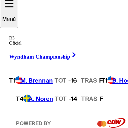
T1
B. Hossler
TOT
-16
TRAS
F
Menú
R3
3
T. Kim
TOT
-15
TRAS
F
Oficial
Right Arrow
Wyndham Championship
T4
A. Smalley
TOT
-14
TRAS
F
T1
M. Brennan
TOT
-16
TRAS
F
T1
B. Ho
T4
A. Noren
TOT
-14
TRAS
F
POWERED BY