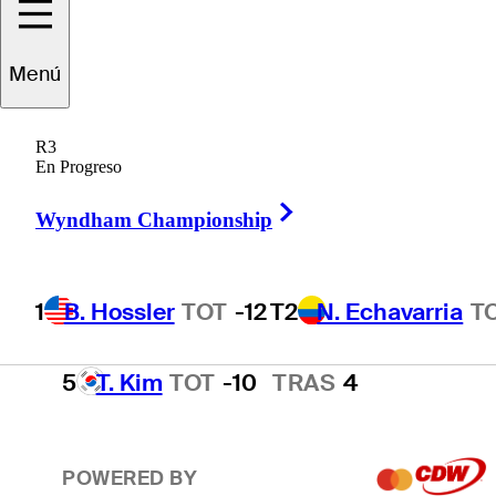
T2
N. Echavarria
TOT
-11
TRAS
F
Menú
R3
T2
B. James
TOT
-11
En Progreso
Right Arrow
Wyndham Championship
T2
J. Smith
TOT
-11
1
B. Hossler
TOT
-12
T2
N. Echavarria
T
5
T. Kim
TOT
-10
TRAS
4
POWERED BY