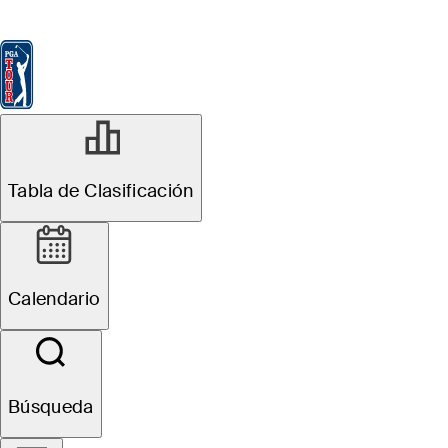
Tabla de Clasificación
Ver
Noticias
FedExCup
Calendario
Jugador
R3
Tabla de Clasificación
En Progreso
Wyndham Championship
Calendario
1
B. Hossler
TOT
-12
Búsqueda