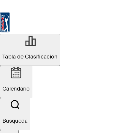
Tabla de Clasificación
Ver
Noticias
FedExCup
Calendario
Jugador
R3
Tabla de Clasificación
Oficial
Wyndham Championship
Calendario
T1
M. Brennan
TOT
-16
TRAS
F
Búsqueda