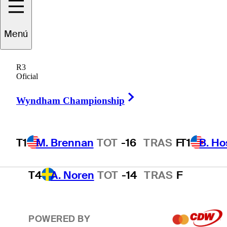
T1
B. Hossler
TOT
-16
TRAS
F
Menú
R3
3
T. Kim
TOT
-15
TRAS
F
Oficial
Right Arrow
Wyndham Championship
T4
A. Smalley
TOT
-14
TRAS
F
T1
M. Brennan
TOT
-16
TRAS
F
T1
B. Ho
T4
A. Noren
TOT
-14
TRAS
F
POWERED BY