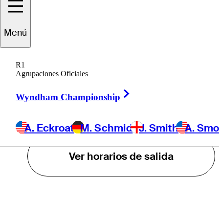
J. Smith
Menú
A. Smotherman
R1
Agrupaciones Oficiales
T. Olesen
Right Arrow
Wyndham Championship
POWERED BY
A. Eckroat
M. Schmid
J. Smith
A. Sm
Ver horarios de salida