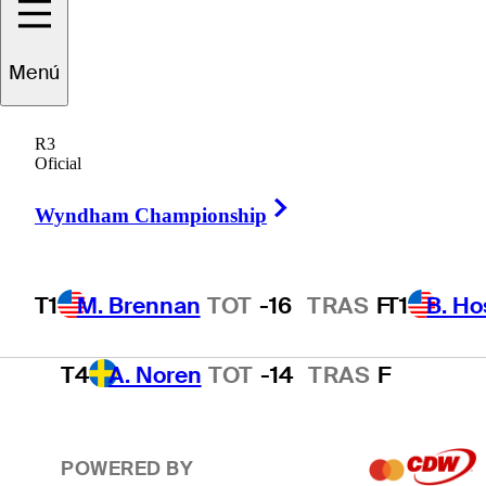
T1
B. Hossler
TOT
-16
TRAS
F
Menú
R3
3
T. Kim
TOT
-15
TRAS
F
Oficial
Right Arrow
Wyndham Championship
T4
A. Smalley
TOT
-14
TRAS
F
T1
M. Brennan
TOT
-16
TRAS
F
T1
B. Ho
T4
A. Noren
TOT
-14
TRAS
F
POWERED BY