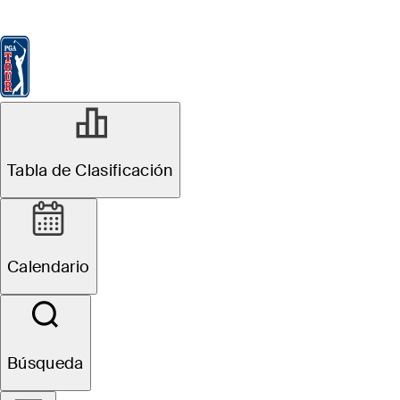
Tabla de Clasificación
Ver
Noticias
FedExCup
Calendario
Jugador
R3
Tabla de Clasificación
Oficial
Wyndham Championship
Calendario
T1
M. Brennan
TOT
-16
TRAS
F
Búsqueda