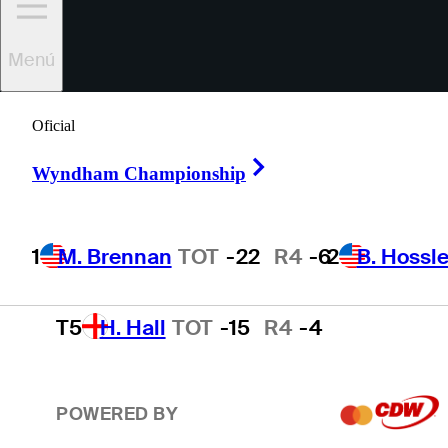
2
B. Hossler
TOT
-19
R4
-3
Menú
3
B. James
TOT
-18
R4
-9
Oficial
Right Arrow
Wyndham Championship
4
K. Yu
TOT
-16
R4
-4
1
M. Brennan
TOT
-22
R4
-6
2
B. Hossle
T5
H. Hall
TOT
-15
R4
-4
POWERED BY