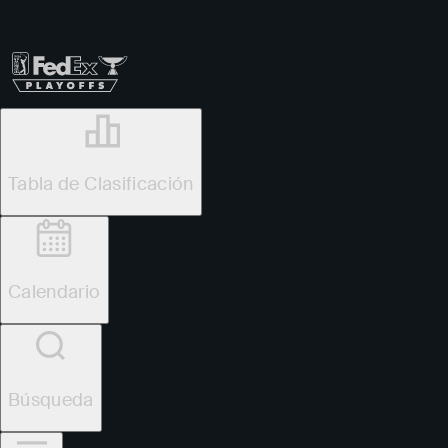
Tabla de Clasificación
Ver
Noticias
FedExCup
Calendario
Jugador
Tabla de Clasificación
Oficial
Wyndham Championship
Calendario
1
M. Brennan
TOT
-22
R4
-6
Búsqueda