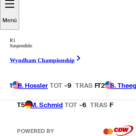
T2
S. Theegala
TOT
-8
TRAS
F
Menú
R1
T2
B. James
TOT
-8
TRAS
F
Suspendido
Right Arrow
Wyndham Championship
4
E. Cole
TOT
-7
TRAS
F
1
B. Hossler
TOT
-9
TRAS
F
T2
S. Theeg
T5
M. Schmid
TOT
-6
TRAS
F
POWERED BY