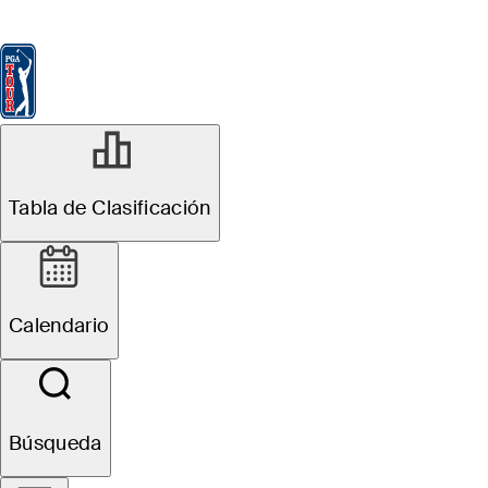
Tabla de Clasificación
Ver
Noticias
FedExCup
Calendario
Jugador
R1
Tabla de Clasificación
Suspendido
Wyndham Championship
Calendario
1
B. Hossler
TOT
-9
TRAS
F
Búsqueda