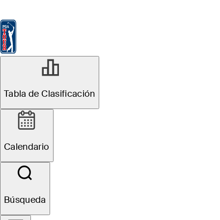
Tabla de Clasificación
Ver
Noticias
FedExCup
Calendario
Jugador
R1
Tabla de Clasificación
En Progreso
Wyndham Championship
Calendario
1
B. Hossler
TOT
-9
TRAS
F
Búsqueda