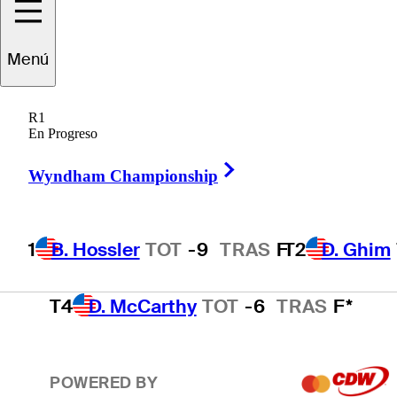
T2
D. Ghim
TOT
-7
TRAS
13
Menú
R1
T2
S. Theegala
TOT
-7
TRAS
10
En Progreso
Right Arrow
Wyndham Championship
T4
M. Schmid
TOT
-6
TRAS
F
1
B. Hossler
TOT
-9
TRAS
F
T2
D. Ghim
T4
D. McCarthy
TOT
-6
TRAS
F*
POWERED BY