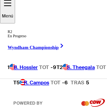
T2
S. Theegala
TOT
-8
TRAS
4*
Menú
R2
T2
B. James
TOT
-8
En Progreso
Right Arrow
Wyndham Championship
4
E. Cole
TOT
-7
TRAS
1*
1
B. Hossler
TOT
-9
T2
S. Theegala
TOT
T5
R. Campos
TOT
-6
TRAS
5
POWERED BY