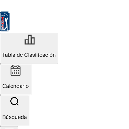
Tabla de Clasificación
Ver
Noticias
FedExCup
Calendario
Jugador
R2
Tabla de Clasificación
En Progreso
Wyndham Championship
Calendario
1
B. Hossler
TOT
-9
Búsqueda