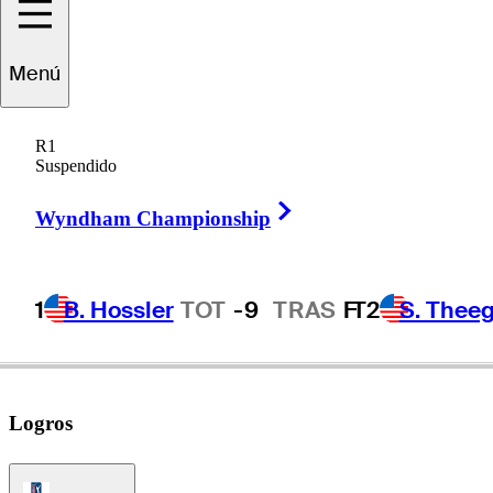
Menú
Colin
Prater
R1
Suspendido
Right Arrow
UNITED STATES
Wyndham Championship
1
B. Hossler
TOT
-9
TRAS
F
T2
S. Theeg
Logros
PGA Tour Icon