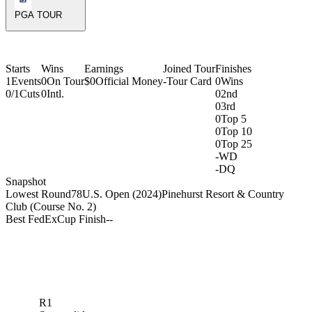
PGA TOUR
Starts
Wins
Earnings
Joined Tour
Finishes
1
Events
0
On Tour
$0
Official Money
-
Tour Card
0
Wins
0/1
Cuts
0
Intl.
0
2nd
0
3rd
0
Top 5
0
Top 10
0
Top 25
-
WD
-
DQ
Snapshot
Lowest Round
78
U.S. Open (2024)
Pinehurst Resort & Country
Club (Course No. 2)
Best FedExCup Finish
-
-
R1