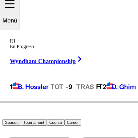
Menú
Tom
Vaillant
R1
En Progreso
Right Arrow
FRANCE
Wyndham Championship
1
B. Hossler
TOT
-9
TRAS
F
T2
D. Ghim
Season
Tournament
Course
Career