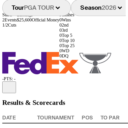
Tour
PGA TOUR
Season
2026
Starts
Earnings
Finishes
2
Events
$25,600
Official Money
0
Wins
1/2
Cuts
0
2nd
0
3rd
0
Top 5
0
Top 10
0
Top 25
0
WD
0
DQ
-
PTS: -
Information
Results & Scorecards
DATE
TOURNAMENT
POS
TO PAR