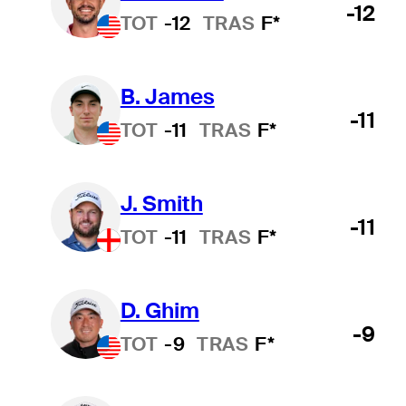
-12
TOT
-12
TRAS
F*
B. James
-11
TOT
-11
TRAS
F*
J. Smith
-11
TOT
-11
TRAS
F*
D. Ghim
-9
TOT
-9
TRAS
F*