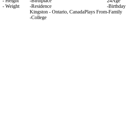
-
Height
-
Birthplace
24
Age
-
Weight
-
Residence
-
Birthday
Kingston - Ontario, Canada
Plays From
-
Family
-
College