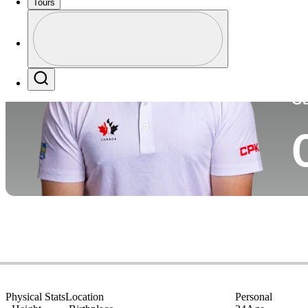
Tours
Pa
Perfil
Profile / PGA Tour Pass Logo
Search
Ca
Physical Stats
Location
Personal