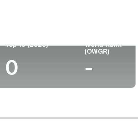
Universidad
-
Top 10 (2026)
World Rank
(OWGR)
0
-