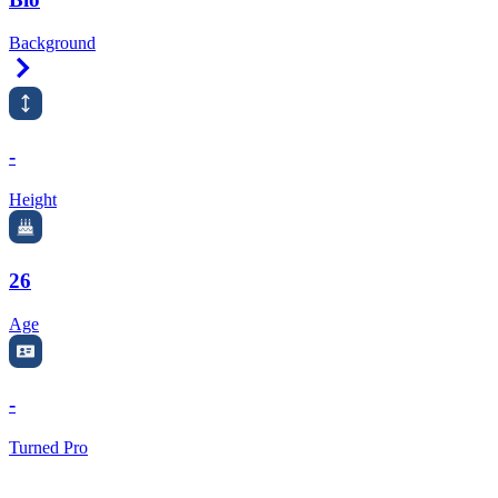
Background
Right Arrow
-
Height
26
Age
-
Turned Pro