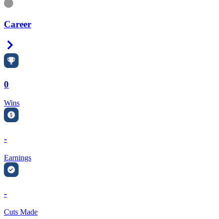
Information
Career
Right Arrow
0
Wins
-
Earnings
-
Cuts Made