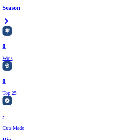
Season
Right Arrow
0
Wins
0
Top 25
-
Cuts Made
Bio