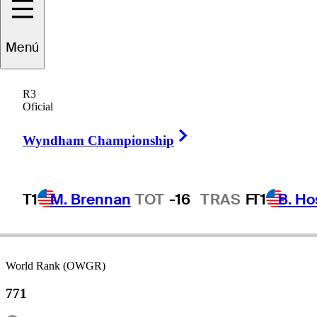
Menú
Matthis
Besard
R3
Oficial
Right Arrow
BELGIUM
Wyndham Championship
T1
M. Brennan
TOT
-16
TRAS
F
T1
B. Ho
World Rank (OWGR)
771