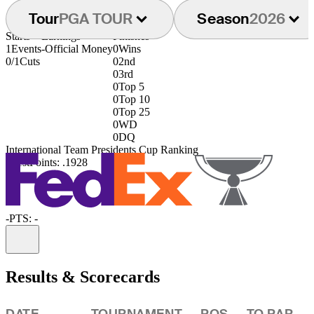
Tour
PGA TOUR
Season
2026
Starts
Earnings
Finishes
1
Events
-
Official Money
0
Wins
0/1
Cuts
0
2nd
0
3rd
0
Top 5
0
Top 10
0
Top 25
0
WD
0
DQ
International Team Presidents Cup Ranking
141st
Points: .1928
-
PTS: -
Information
Results & Scorecards
DATE
TOURNAMENT
POS
TO PAR