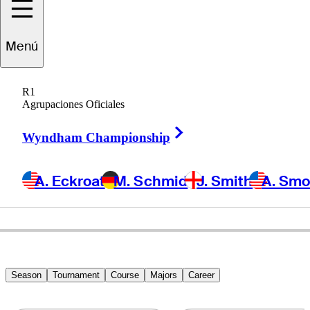
avid
Micheluzzi
Menú
R1
Agrupaciones Oficiales
AUSTRALIA
Right Arrow
Wyndham Championship
A. Eckroat
M. Schmid
J. Smith
A. Sm
Season
Tournament
Course
Majors
Career