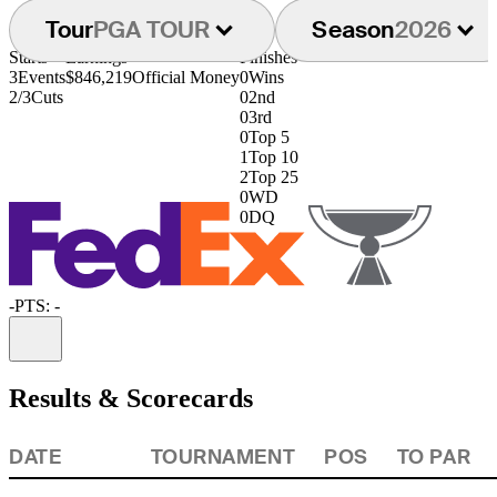
Tour
PGA TOUR
Season
2026
Starts
Earnings
Finishes
3
Events
$846,219
Official Money
0
Wins
2/3
Cuts
0
2nd
0
3rd
0
Top 5
1
Top 10
2
Top 25
0
WD
0
DQ
-
PTS: -
Information
Results & Scorecards
DATE
TOURNAMENT
POS
TO PAR