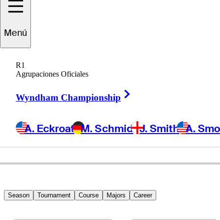
oaquin
Niemann
Menú
R1
Agrupaciones Oficiales
CHILE
Right Arrow
Wyndham Championship
A. Eckroat
M. Schmid
J. Smith
A. Sm
Season
Tournament
Course
Majors
Career