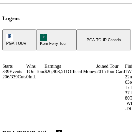
Logros
PGA Tour Icon
Korn Ferry Tour Icon
PGA TOUR Canada
PGA TOUR
Korn Ferry Tour
Starts
Wins
Earnings
Joined Tour
Fin
339
Events
1
On Tour
$26,908,511
Official Money
2015
Tour Card
1
Wi
206/339
Cuts
0
Intl.
2
2n
6
3r
17
T
37
T
80
T
-
W
-
D