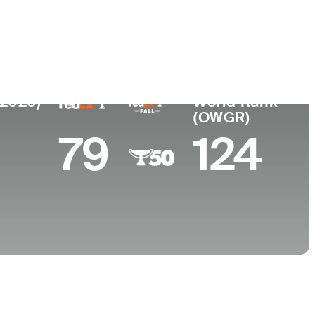
ar de
Universidad
imiento
Texas Christian University
esville, NC
(2026)
World Rank
(OWGR)
79
124