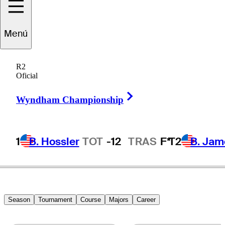
Troy
Merritt
Menú
R2
Oficial
UNITED STATES
Right Arrow
Wyndham Championship
1
B. Hossler
TOT
-12
TRAS
F*
T2
B. Jam
Season
Tournament
Course
Majors
Career