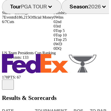
Tour
PGA TOUR
Season
2026
Starts
Earnings
Finishes
7
Events
$186,215
Official Money
0
Wins
6/7
Cuts
0
2nd
0
3rd
0
Top 5
0
Top 10
1
Top 25
0
WD
0
DQ
US Team Presidents Cup Ranking
124th
Points: 133
178
PTS: 67
Information
Results & Scorecards
DATE
TOURNAMENT
POS
TO PAR