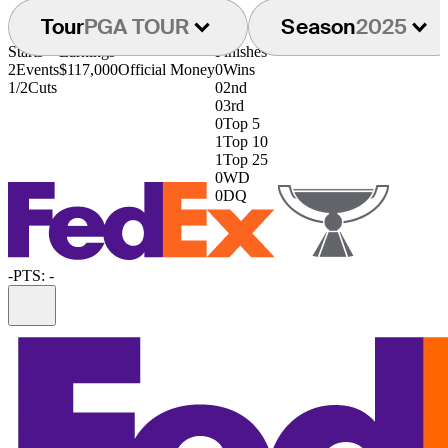
Tour
PGA TOUR
Season
2025
Starts
Earnings
Finishes
2
Events
$117,000
Official Money
0
Wins
1/2
Cuts
0
2nd
0
3rd
0
Top 5
1
Top 10
1
Top 25
0
WD
0
DQ
-
PTS: -
Information