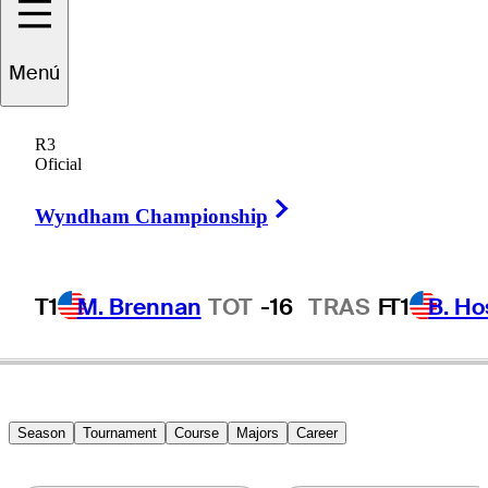
Jason
Scrivener
Menú
R3
Oficial
AUSTRALIA
Right Arrow
Wyndham Championship
T1
M. Brennan
TOT
-16
TRAS
F
T1
B. Ho
Season
Tournament
Course
Majors
Career