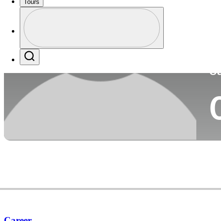
Tours
Pa
Perfil
Profile / PGA Tour Pass Logo
Search
Ca
Career