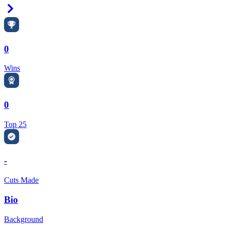
Right Arrow
0
Wins
0
Top 25
-
Cuts Made
Bio
Background