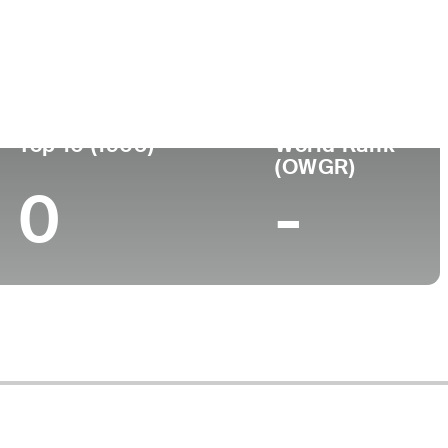
niversidad
Top 10 (1905)
World Rank
(OWGR)
0
-