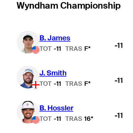
Wyndham Championship
B. James
-11
TOT
-11
TRAS
F*
J. Smith
-11
TOT
-11
TRAS
F*
B. Hossler
-11
TOT
-11
TRAS
16*