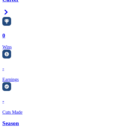
Right Arrow
0
Wins
-
Earnings
-
Cuts Made
Season