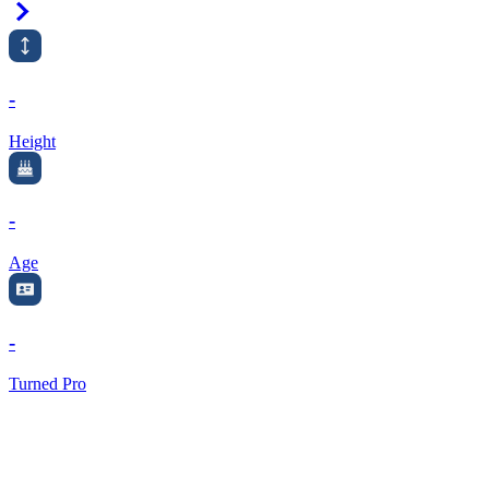
Right Arrow
-
Height
-
Age
-
Turned Pro