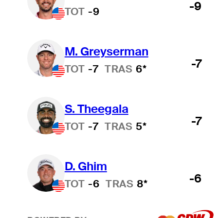
-9
TOT
-9
M. Greyserman
-7
TOT
-7
TRAS
6*
S. Theegala
-7
TOT
-7
TRAS
5*
D. Ghim
-6
TOT
-6
TRAS
8*