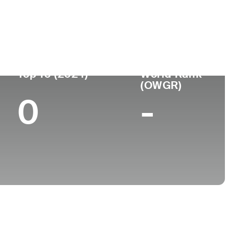
ar de
Universidad
imiento
Wake Forest University
umbus, OH
Top 10 (2024)
World Rank
(OWGR)
0
-