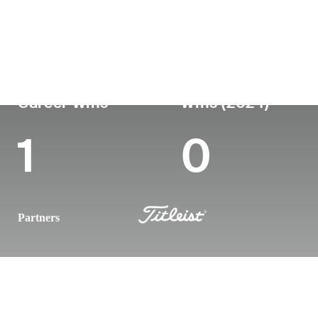
País
Profesional
Lug
Edad
desde
nac
United States
42
2006
Col
Career Wins
Wins (2024)
1
0
Partners