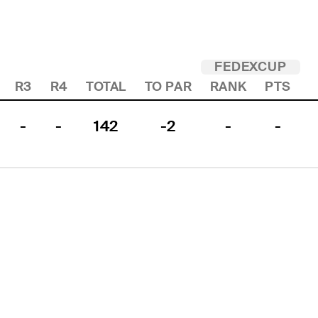
FEDEXCUP
R3
R4
TOTAL
TO PAR
RANK
PTS
-
-
142
-2
-
-