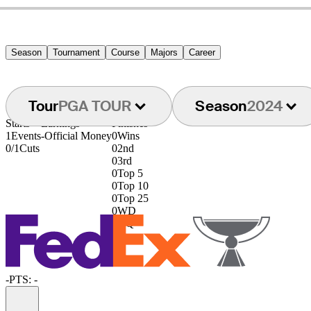
Season
Tournament
Course
Majors
Career
Tour
PGA TOUR
Season
2024
Starts
Earnings
Finishes
1
Events
-
Official Money
0
Wins
0/1
Cuts
0
2nd
0
3rd
0
Top 5
0
Top 10
0
Top 25
0
WD
0
DQ
-
PTS: -
Information