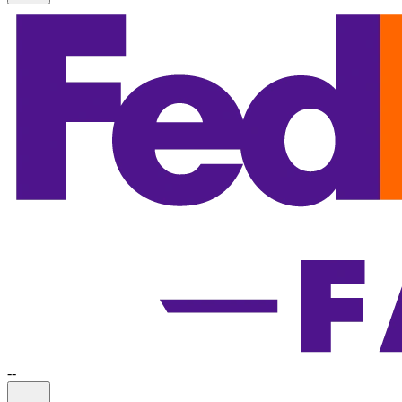
-
-
Information