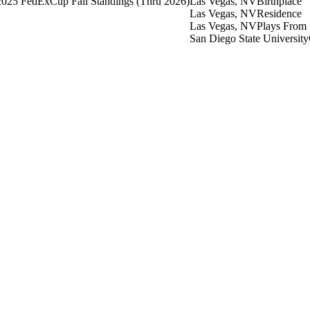
025 FedExCup Fall Standings
(Thru 2026)
Las Vegas, NV
Birthplace
Las Vegas, NV
Residence
Las Vegas, NV
Plays From
San Diego State University