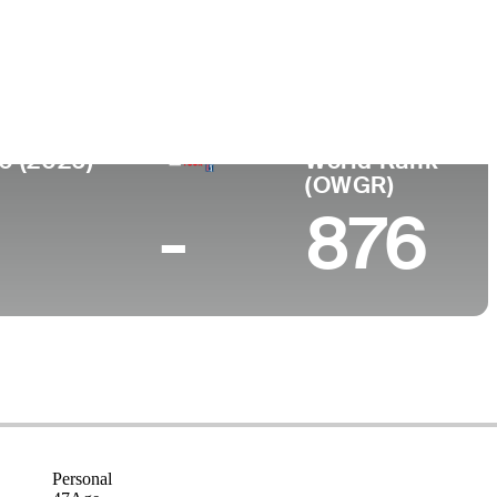
Universidad
nto
San Diego State University
s, NV
0 (2026)
World Rank
(OWGR)
-
876
Personal