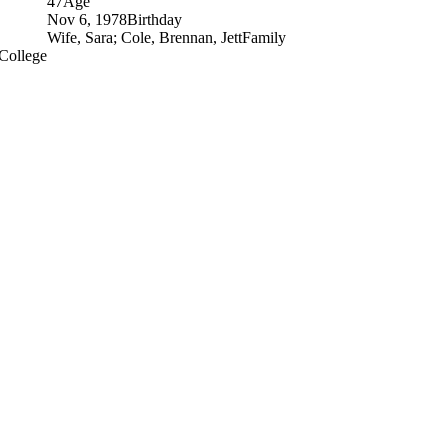
47
Age
Nov 6, 1978
Birthday
Wife, Sara; Cole, Brennan, Jett
Family
College