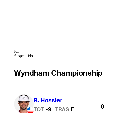
R1
Suspendido
Wyndham Championship
B. Hossler
-9
TOT
-9
TRAS
F