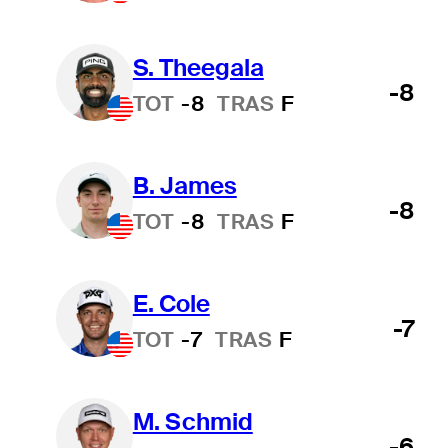
S. Theegala
-8
TOT
-8
TRAS
F
B. James
-8
TOT
-8
TRAS
F
E. Cole
-7
TOT
-7
TRAS
F
M. Schmid
-6