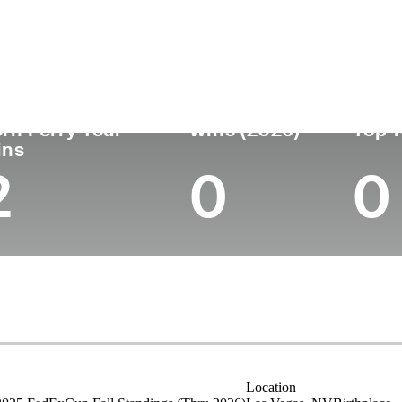
ís
Profesional
Lugar de
Edad
desde
nacimie
United States
47
2001
Las Vega
rn Ferry Tour
Wins (2026)
Top 1
ins
2
0
0
Location