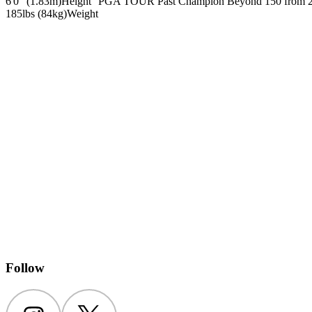
6'0" (1.83m)
Height
PGA TOUR Past Champion Beyond 150 from 2
185lbs (84kg)
Weight
Follow