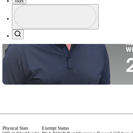
Tours
Pa
Perfil
Profile / PGA Tour Pass Logo
Search
Ko
W
Physical Stats
Exempt Status