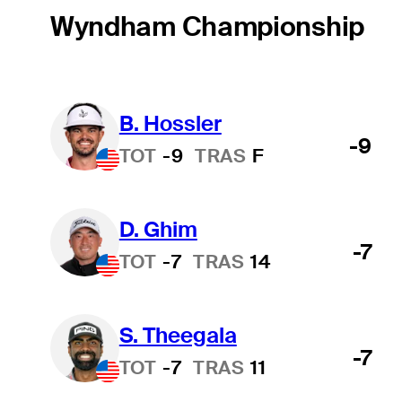
Wyndham Championship
B. Hossler
-9
TOT
-9
TRAS
F
D. Ghim
-7
TOT
-7
TRAS
14
S. Theegala
-7
TOT
-7
TRAS
11