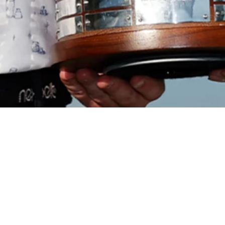
Ver más
Jason Kokrak, Kevin Na birdie 12 of last 13 holes to win QBE
Shootout
Daily Wrap Up