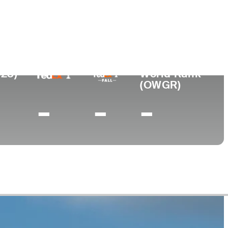
Universidad
nto
-
uth Korea
023)
World Rank
(OWGR)
-
-
-