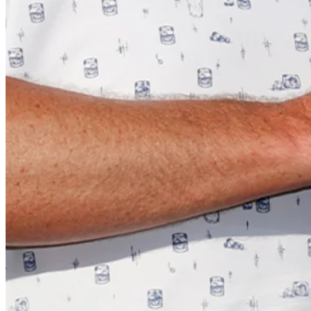
Play
Play
Kevin Na hits tee shot to 2 feet and birdies at Charles Schwab
Highlights