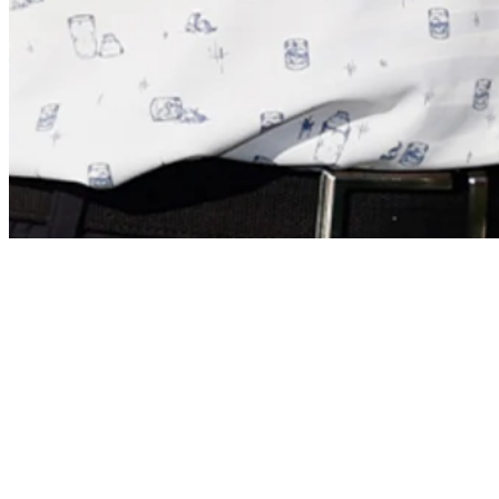
News
Kevin Na shoots 61 to lead Sony Open in Hawaii
Daily Wrap Up