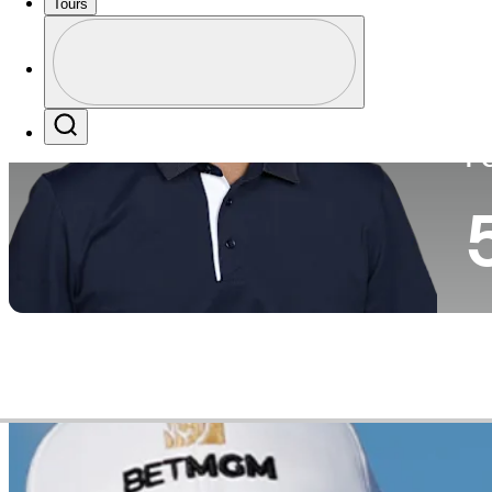
Tours
Pa
Perfil
Profile / PGA Tour Pass Logo
Search
P
Video