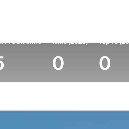
ís
Profesional
Lugar de
Edad
desde
nacimie
United States
42
2001
Seoul, So
GA TOUR Wins
Wins (2023)
Top 10 (2
5
0
0