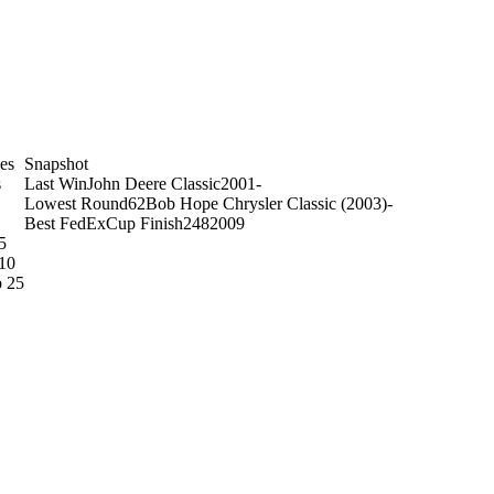
es
Snapshot
s
Last Win
John Deere Classic
2001
-
Lowest Round
62
Bob Hope Chrysler Classic (2003)
-
Best FedExCup Finish
248
2009
5
10
 25