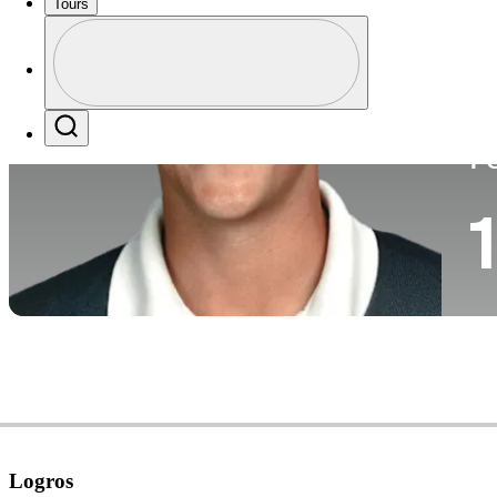
Tours
Pa
Perfil
Profile / PGA Tour Pass Logo
Search
P
1
Logros