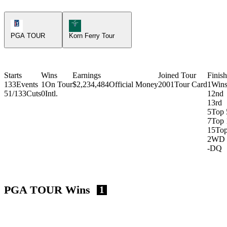
PGA Tour Icon
Korn Ferry Tour Icon
PGA TOUR
Korn Ferry Tour
Starts
Wins
Earnings
Joined Tour
Finish
133
Events
1
On Tour
$2,234,484
Official Money
2001
Tour Card
1
Win
51/133
Cuts
0
Intl.
1
2nd
1
3rd
5
Top 
7
Top 
15
Top
2
WD
-
DQ
PGA TOUR Wins
1