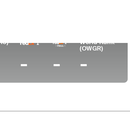
Universidad
nto
University of Texas
 AZ
15)
World Rank
(OWGR)
-
-
-