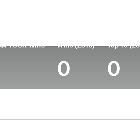
ís
Profesional
Lugar de
Edad
desde
nacimie
United States
47
2000
Phoenix,
GA TOUR Wins
Wins (2015)
Top 10 (20
0
0