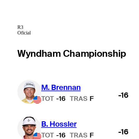
R3
Oficial
Wyndham Championship
M. Brennan
-16
TOT
-16
TRAS
F
B. Hossler
-16
TOT
-16
TRAS
F