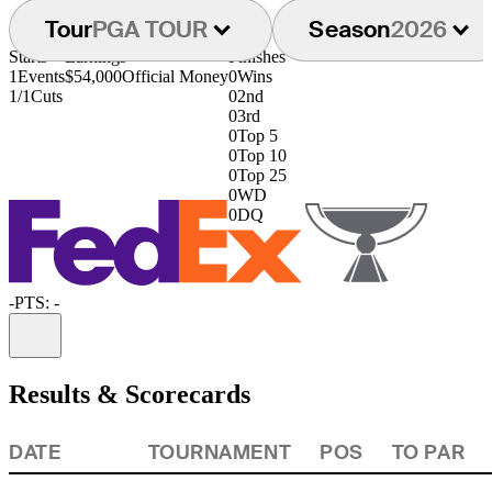
Tour
PGA TOUR
Season
2026
Starts
Earnings
Finishes
1
Events
$54,000
Official Money
0
Wins
1/1
Cuts
0
2nd
0
3rd
0
Top 5
0
Top 10
0
Top 25
0
WD
0
DQ
-
PTS: -
Information
Results & Scorecards
DATE
TOURNAMENT
POS
TO PAR