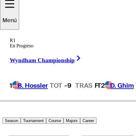
Menú
Sergio
Garcia
R1
En Progreso
Right Arrow
SPAIN
Wyndham Championship
1
B. Hossler
TOT
-9
TRAS
F
T2
D. Ghim
Season
Tournament
Course
Majors
Career