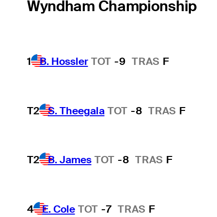
Wyndham Championship
1
B. Hossler
TOT
-9
TRAS
F
T2
S. Theegala
TOT
-8
TRAS
F
T2
B. James
TOT
-8
TRAS
F
4
E. Cole
TOT
-7
TRAS
F