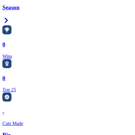
Season
Right Arrow
0
Wins
0
Top 25
-
Cuts Made
Bio