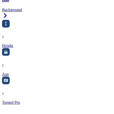
Background
Right Arrow
-
Height
-
Age
-
Turned Pro