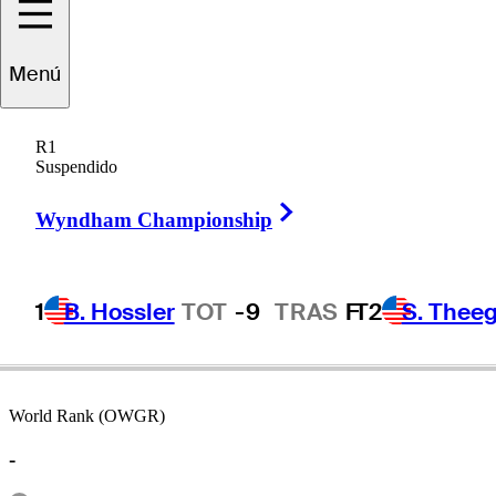
Menú
Horton
Smith
R1
Suspendido
Right Arrow
UNITED STATES
Wyndham Championship
1
B. Hossler
TOT
-9
TRAS
F
T2
S. Theeg
World Rank (OWGR)
-