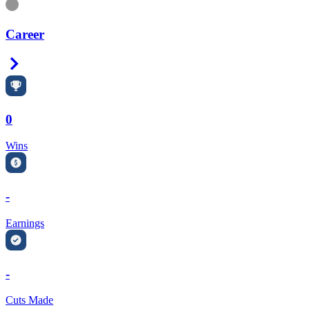
Information
Career
Right Arrow
0
Wins
-
Earnings
-
Cuts Made