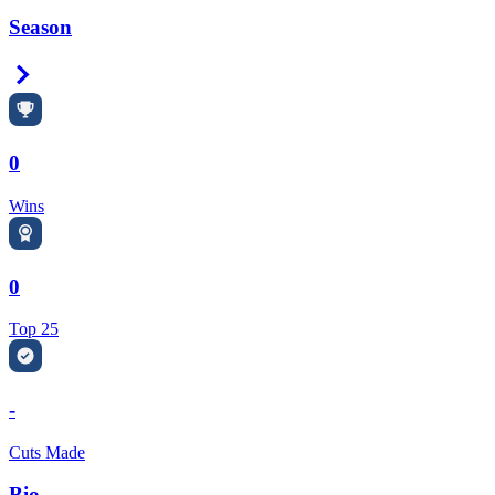
Season
Right Arrow
0
Wins
0
Top 25
-
Cuts Made
Bio