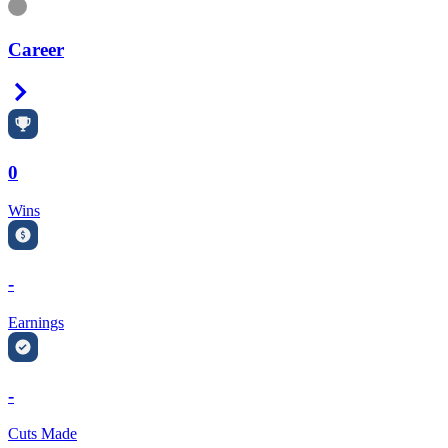
Information
Career
Right Arrow
0
Wins
-
Earnings
-
Cuts Made