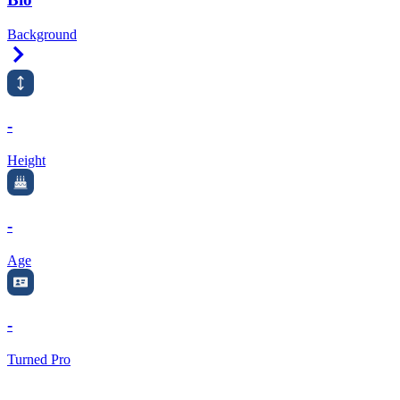
Background
Right Arrow
-
Height
-
Age
-
Turned Pro