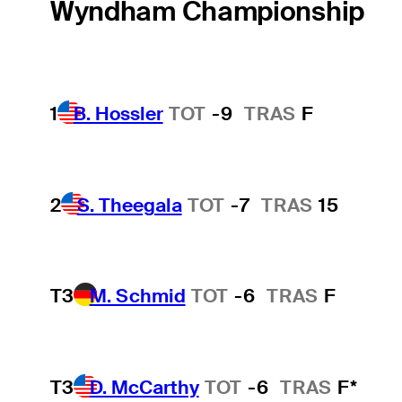
Wyndham Championship
1
B. Hossler
TOT
-9
TRAS
F
2
S. Theegala
TOT
-7
TRAS
15
T3
M. Schmid
TOT
-6
TRAS
F
T3
D. McCarthy
TOT
-6
TRAS
F*