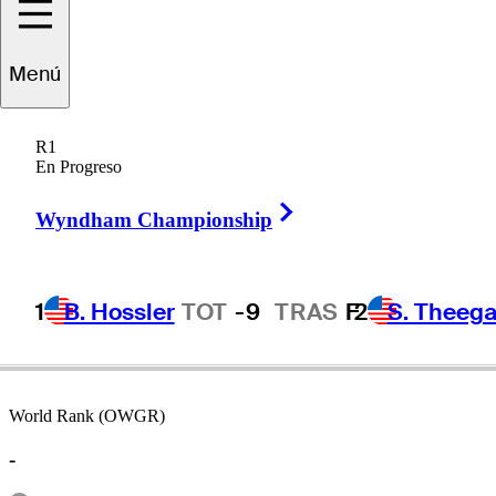
Menú
Denny
Shute
R1
En Progreso
Right Arrow
UNITED STATES
Wyndham Championship
1
B. Hossler
TOT
-9
TRAS
F
2
S. Theega
World Rank (OWGR)
-