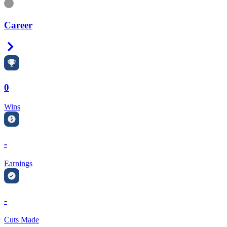
Information
Career
Right Arrow
0
Wins
-
Earnings
-
Cuts Made