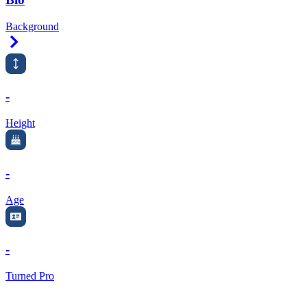
Background
Right Arrow
-
Height
-
Age
-
Turned Pro