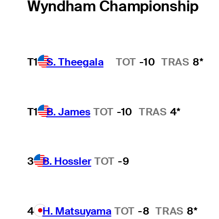
Wyndham Championship
T1
S. Theegala
TOT
-10
TRAS
8*
Hot Streak
T1
B. James
TOT
-10
TRAS
4*
3
B. Hossler
TOT
-9
4
H. Matsuyama
TOT
-8
TRAS
8*