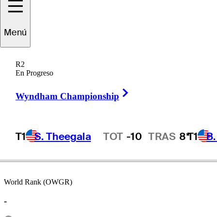
Menú
Ted
Ray
R2
En Progreso
Right Arrow
UNITED STATES
Wyndham Championship
T1
S. Theegala
TOT
-10
TRAS
8*
T1
B
Hot Streak
World Rank (OWGR)
-