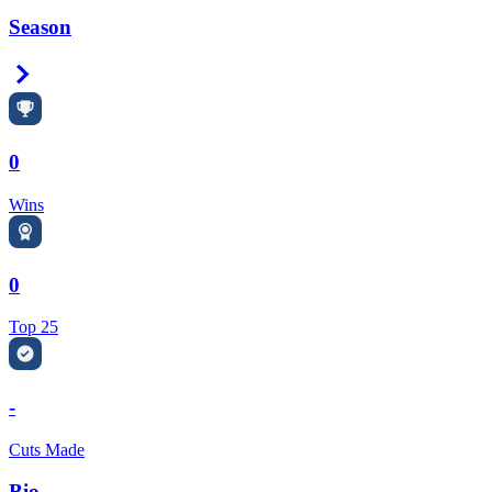
Season
Right Arrow
0
Wins
0
Top 25
-
Cuts Made
Bio