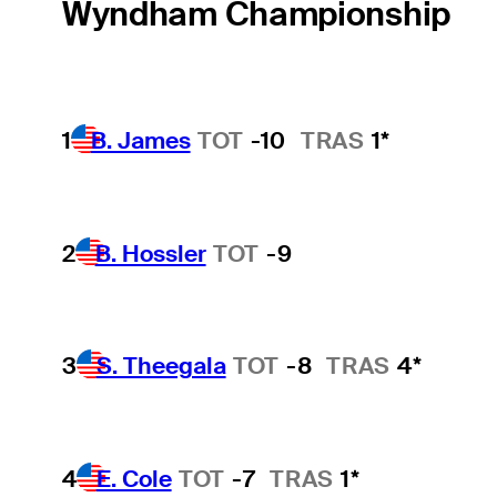
Wyndham Championship
1
B. James
TOT
-10
TRAS
1*
2
B. Hossler
TOT
-9
3
S. Theegala
TOT
-8
TRAS
4*
4
E. Cole
TOT
-7
TRAS
1*