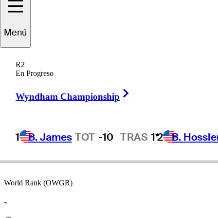
Menú
Henry
Picard
R2
En Progreso
Right Arrow
UNITED STATES
Wyndham Championship
1
B. James
TOT
-10
TRAS
1*
2
B. Hossle
World Rank (OWGR)
-