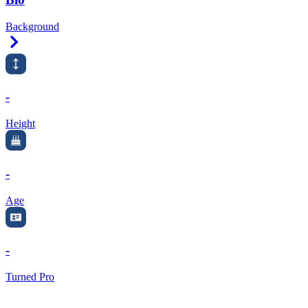
Background
Right Arrow
-
Height
-
Age
-
Turned Pro