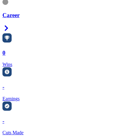
Information
Career
Right Arrow
0
Wins
-
Earnings
-
Cuts Made