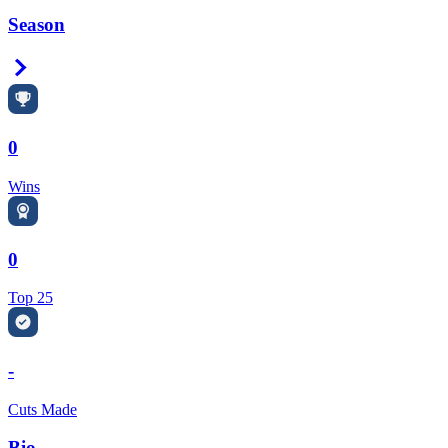
Season
Right Arrow
0
Wins
0
Top 25
-
Cuts Made
Bio