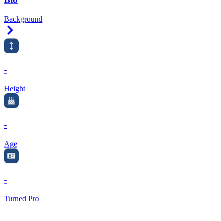
Background
Right Arrow
-
Height
-
Age
-
Turned Pro