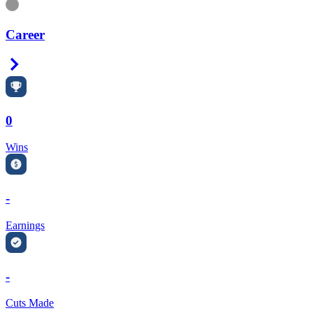
Information
Career
Right Arrow
0
Wins
-
Earnings
-
Cuts Made