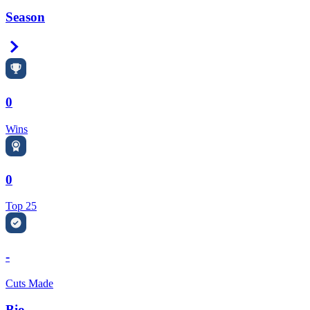
Season
Right Arrow
0
Wins
0
Top 25
-
Cuts Made
Bio