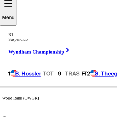
Menú
Sam
Parks
R1
Suspendido
Right Arrow
UNITED STATES
Wyndham Championship
1
B. Hossler
TOT
-9
TRAS
F
T2
S. Theeg
World Rank (OWGR)
-