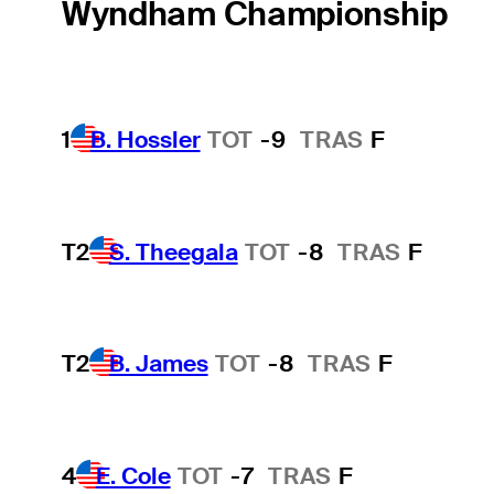
Wyndham Championship
1
B. Hossler
TOT
-9
TRAS
F
T2
S. Theegala
TOT
-8
TRAS
F
T2
B. James
TOT
-8
TRAS
F
4
E. Cole
TOT
-7
TRAS
F